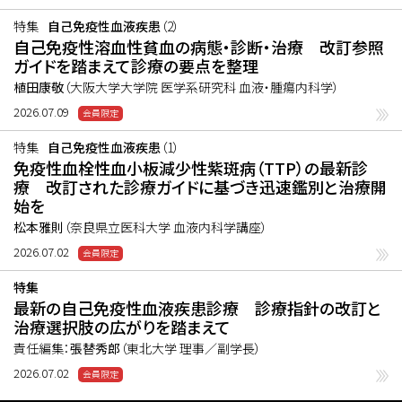
特集
自己免疫性血液疾患
（2）
自己免疫性溶血性貧血の病態・診断・治療 改訂参照
ガイドを踏まえて診療の要点を整理
植田康敬
（大阪大学大学院 医学系研究科 血液・腫瘍内科学）
2026.07.09
特集
自己免疫性血液疾患
（1）
免疫性血栓性血小板減少性紫斑病（TTP）の最新診
療 改訂された診療ガイドに基づき迅速鑑別と治療開
始を
松本雅則
（奈良県立医科大学 血液内科学講座）
2026.07.02
特集
最新の自己免疫性血液疾患診療 診療指針の改訂と
治療選択肢の広がりを踏まえて
責任編集：
張替秀郎
（東北大学 理事／副学長）
2026.07.02