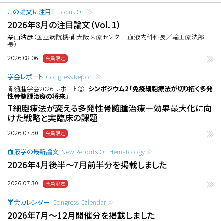
この論文に注目！
Focus On
2026年8月の注目論文（Vol. 1）
柴山浩彦
（国立病院機構 大阪医療センター 血液内科科長／輸血療法部
長）
2026.08.06
学会レポート
Congress Report
骨髄腫学会2026 レポート②
シンポジウム2「免疫細胞療法が切り拓く多発
性骨髄腫治療の将来」
T細胞療法が変える多発性骨髄腫治療―効果最大化に向
けた戦略と実臨床の課題
2026.07.30
血液学の最新論文
New Reports On Hematology
2026年4月後半〜7月前半分を掲載しました
2026.07.30
学会カレンダー
Congress Calendar
2026年7月〜12月開催分を掲載しました