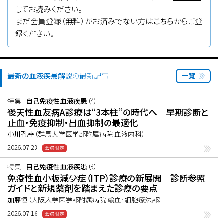
してお読みください。
まだ会員登録（無料）がお済みでない方は
こちら
からご登
録ください。
最新の血液疾患解説
の最新記事
一覧
特集
自己免疫性血液疾患
（4）
後天性血友病A診療は“3本柱”の時代へ 早期診断と
止血・免疫抑制・出血抑制の最適化
小川孔幸
（群馬大学医学部附属病院 血液内科）
2026.07.23
特集
自己免疫性血液疾患
（3）
免疫性血小板減少症（ITP）診療の新展開 診断参照
ガイドと新規薬剤を踏まえた診療の要点
加藤恒
（大阪大学医学部附属病院 輸血・細胞療法部）
2026.07.16