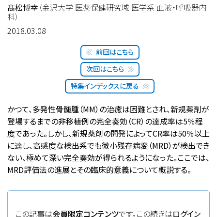
髙松博幸
（金沢大学 医薬保健研究域 医学系 血液・呼吸器内
科）
2018.03.08
前回はこちら
次回はこちら
特集インデックスに戻る
かつて、多発性骨髄腫（MM）の治癒は困難とされ、新規薬剤が
登場するまでの非移植例の完全奏効（CR）の達成率は5％程
度であった。しかし、新規薬剤の開発によってCR率は50％以上
に達し、高感度な検出系でも微小残存病変（MRD）が検出でき
ない、極めて深い完全奏効が得られるようになった。ここでは、
MRD評価法の進展とその臨床的意義について概説する。
この記事は
会員限定コンテンツ
です。この続きは
ログイン