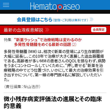
Hematopaseo
会員登録はこちら
（登録・ご利用は無料です）
最新の血液疾患解説
特集
“新薬ラッシュ”で治療戦略は変わるのか
多発性骨髄腫をめぐる最新の話題
（2）
多発性骨髄腫（MM）は、相次ぐ新薬の登場により生存期間が
大幅に延長し、この10年で治療が大きく進展した造血器腫瘍
である。高齢者が多いMMの患者さんのQOLを損なわず、病勢
をうまくコントロールしていくために、“押し寄せる”新薬を治
療戦略の中でどう位置づけ、いかにして最大の治療効果を引
き出すかについて、第一線の専門医4名に解説していただい
た。
（責任編集：柴山浩彦）
微小残存病変評価法の進展とその臨床
的意義