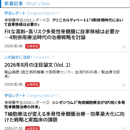
新着記事
What's New
学会レポート
Congress Report
骨髄腫学会2026 レポート③
クリニカルディベート1「4剤併用時代におい
て自家移植は必要か」
Fitな高齢・高リスク多発性骨髄腫に自家移植は必要か
―4剤併用療法時代の治療戦略を討論
2026.08.06
この論文に注目！
Focus On
2026年8月の注目論文（Vol. 1）
柴山浩彦
（国立病院機構 大阪医療センター 血液内科科長／輸血療法部
長）
2026.08.06
学会レポート
Congress Report
骨髄腫学会2026 レポート②
シンポジウム2「免疫細胞療法が切り拓く多発
性骨髄腫治療の将来」
T細胞療法が変える多発性骨髄腫治療―効果最大化に向
けた戦略と実臨床の課題
2026.07.30