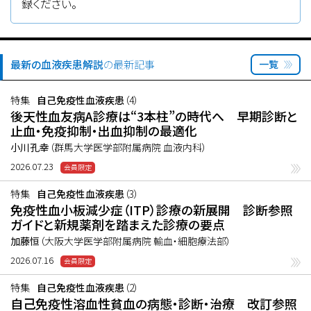
録ください。
最新の血液疾患解説
の最新記事
一覧
特集
自己免疫性血液疾患
（4）
後天性血友病A診療は“3本柱”の時代へ 早期診断と
止血・免疫抑制・出血抑制の最適化
小川孔幸
（群馬大学医学部附属病院 血液内科）
2026.07.23
特集
自己免疫性血液疾患
（3）
免疫性血小板減少症（ITP）診療の新展開 診断参照
ガイドと新規薬剤を踏まえた診療の要点
加藤恒
（大阪大学医学部附属病院 輸血・細胞療法部）
2026.07.16
特集
自己免疫性血液疾患
（2）
自己免疫性溶血性貧血の病態・診断・治療 改訂参照