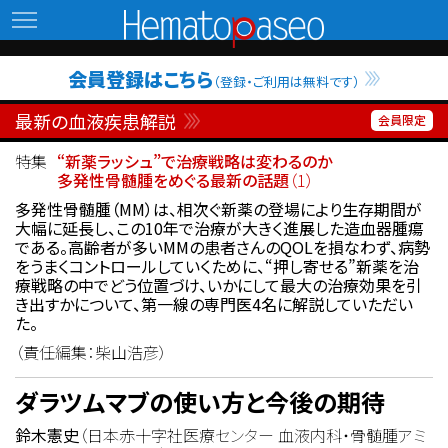
Hematopaseo
会員登録はこちら
（登録・ご利用は無料です）
最新の血液疾患解説
特集
“新薬ラッシュ”で治療戦略は変わるのか
多発性骨髄腫をめぐる最新の話題
（1）
多発性骨髄腫（MM）は、相次ぐ新薬の登場により生存期間が
大幅に延長し、この10年で治療が大きく進展した造血器腫瘍
である。高齢者が多いMMの患者さんのQOLを損なわず、病勢
をうまくコントロールしていくために、“押し寄せる”新薬を治
療戦略の中でどう位置づけ、いかにして最大の治療効果を引
き出すかについて、第一線の専門医4名に解説していただい
た。
（責任編集：柴山浩彦）
ダラツムマブの使い方と今後の期待
鈴木憲史
（日本赤十字社医療センター 血液内科・骨髄腫アミ