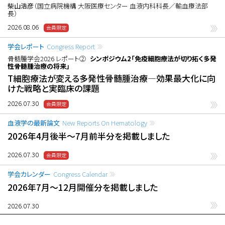
柴山浩彦
（国立病院機構 大阪医療センター 血液内科科長／輸血療法部
長）
2026.08.06
学会レポート
Congress Report
骨髄腫学会2026 レポート②
シンポジウム2「免疫細胞療法が切り拓く多発
性骨髄腫治療の将来」
T細胞療法が変える多発性骨髄腫治療―効果最大化に向
けた戦略と実臨床の課題
2026.07.30
血液学の最新論文
New Reports On Hematology
2026年4月後半〜7月前半分を掲載しました
2026.07.30
学会カレンダー
Congress Calendar
2026年7月〜12月開催分を掲載しました
2026.07.30