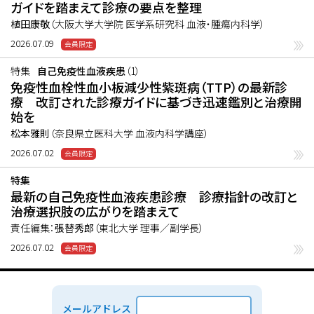
ガイドを踏まえて診療の要点を整理
植田康敬
（大阪大学大学院 医学系研究科 血液・腫瘍内科学）
2026.07.09
特集
自己免疫性血液疾患
（1）
免疫性血栓性血小板減少性紫斑病（TTP）の最新診
療 改訂された診療ガイドに基づき迅速鑑別と治療開
始を
松本雅則
（奈良県立医科大学 血液内科学講座）
2026.07.02
特集
最新の自己免疫性血液疾患診療 診療指針の改訂と
治療選択肢の広がりを踏まえて
責任編集：
張替秀郎
（東北大学 理事／副学長）
2026.07.02
メールアドレス