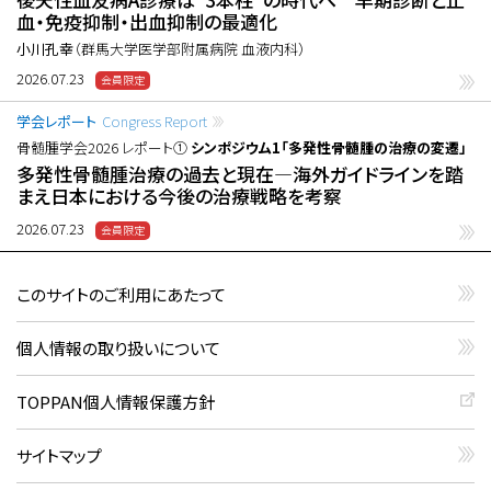
血・免疫抑制・出血抑制の最適化
小川孔幸
（群馬大学医学部附属病院 血液内科）
2026.07.23
学会レポート
Congress Report
骨髄腫学会2026 レポート①
シンポジウム1「多発性骨髄腫の治療の変遷」
多発性骨髄腫治療の過去と現在―海外ガイドラインを踏
まえ日本における今後の治療戦略を考察
2026.07.23
このサイトのご利用にあたって
個人情報の取り扱いについて
TOPPAN個人情報保護方針
サイトマップ