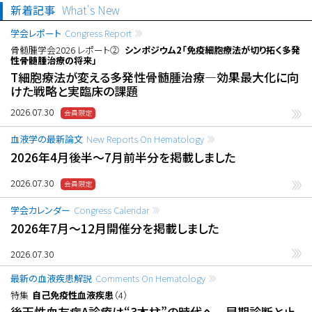
新着記事
What's New
学会レポート
Congress Report
骨髄腫学会2026 レポート②
シンポジウム2「免疫細胞療法が切り拓く多発
性骨髄腫治療の将来」
T細胞療法が変える多発性骨髄腫治療―効果最大化に向
けた戦略と実臨床の課題
2026.07.30
血液学の最新論文
New Reports On Hematology
2026年4月後半〜7月前半分を掲載しました
2026.07.30
学会カレンダー
Congress Calendar
2026年7月〜12月開催分を掲載しました
2026.07.30
最新の血液疾患解説
Comments On Hematology
特集
自己免疫性血液疾患
（4）
後天性血友病A診療は“3本柱”の時代へ 早期診断と止