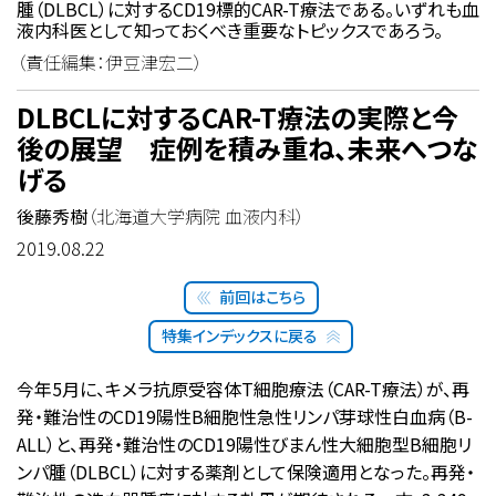
腫（DLBCL）に対するCD19標的CAR-T療法である。いずれも血
液内科医として知っておくべき重要なトピックスであろう。
（責任編集：伊豆津宏二）
DLBCLに対するCAR-T療法の実際と今
後の展望 症例を積み重ね、未来へつな
げる
後藤秀樹
（北海道大学病院 血液内科）
2019.08.22
前回はこちら
特集インデックスに戻る
今年5月に、キメラ抗原受容体T細胞療法（CAR-T療法）が、再
発・難治性のCD19陽性B細胞性急性リンパ芽球性白血病（B-
ALL）と、再発・難治性のCD19陽性びまん性大細胞型B細胞リ
ンパ腫（DLBCL）に対する薬剤として保険適用となった。再発・