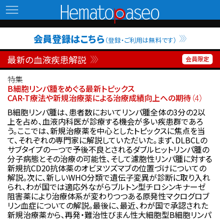
Hematopaseo
会員登録はこちら
（登録・ご利用は無料です）
最新の血液疾患解説
特集
B細胞リンパ腫をめぐる最新トピックス
CAR-T療法や新規治療薬による治療成績向上への期待
（4）
B細胞リンパ腫は、患者数においてリンパ腫全体の3分の2以
上を占め、血液内科医が診療する機会が多い疾患群であろ
う。ここでは、新規治療薬を中心としたトピックスに焦点を当
て、それぞれの専門家に解説していただいた。まず、DLBCLの
サブタイプの一つで予後不良とされるダブルヒットリンパ腫の
分子病態とその治療の可能性、そして濾胞性リンパ腫に対する
新規抗CD20抗体薬のオビヌツズマブの位置づけについての
解説。次に、新しいWHO分類で遺伝子変異が診断に取り入れ
られ、わが国では適応外ながらブルトン型チロシンキナーゼ
阻害薬により治療体系が変わりつつある原発性マクログロブ
リン血症についての解説。最後に、最近、わが国で承認された
新規治療薬から、再発・難治性びまん性大細胞型B細胞リンパ