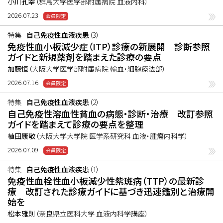
小川孔幸
（群馬大学医学部附属病院 血液内科）
2026.07.23
特集
自己免疫性血液疾患
（3）
免疫性血小板減少症（ITP）診療の新展開 診断参照
ガイドと新規薬剤を踏まえた診療の要点
加藤恒
（大阪大学医学部附属病院 輸血・細胞療法部）
2026.07.16
特集
自己免疫性血液疾患
（2）
自己免疫性溶血性貧血の病態・診断・治療 改訂参照
ガイドを踏まえて診療の要点を整理
植田康敬
（大阪大学大学院 医学系研究科 血液・腫瘍内科学）
2026.07.09
特集
自己免疫性血液疾患
（1）
免疫性血栓性血小板減少性紫斑病（TTP）の最新診
療 改訂された診療ガイドに基づき迅速鑑別と治療開
始を
松本雅則
（奈良県立医科大学 血液内科学講座）