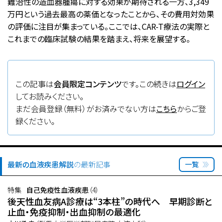
難治性の造血器腫瘍に対する効果が期待される一方、3,349
万円という過去最高の薬価となったことから、その費用対効果
の評価に注目が集まっている。ここでは、CAR-T療法の実際と
これまでの臨床試験の結果を踏まえ、将来を展望する。
この記事は
会員限定コンテンツ
です。この続きは
ログイン
してお読みください。
まだ会員登録（無料）がお済みでない方は
こちら
からご登
録ください。
最新の血液疾患解説
の最新記事
一覧
特集
自己免疫性血液疾患
（4）
後天性血友病A診療は“3本柱”の時代へ 早期診断と
止血・免疫抑制・出血抑制の最適化