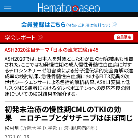
Hematopaseo
会員登録はこちら
（登録・ご利用は無料です）
学会レポート
ASH2020注目テーマ 「日本の臨床試験」#45
ASH2020では、日本人を対象としたわが国の研究結果も報告
された。ここでは初発慢性期の成人慢性骨髄性白血病に対す
るチロシンキナーゼ阻害薬による分子遺伝学的完全寛解の達
成率の検討結果、急性骨髄性白血病におけるFLT3変異の次
世代シークエンサーによる包括的解析結果、ASXL1変異と低
リスクMDS患者におけるダルベポエチンαへの反応不良の関
連についての検討結果を紹介する。
初発未治療の慢性期CMLのTKIの効
果 ニロチニブとダサチニブはほぼ同じ
松村到
（近畿大学 医学部 血液・膠原病内科）
2021.01.28