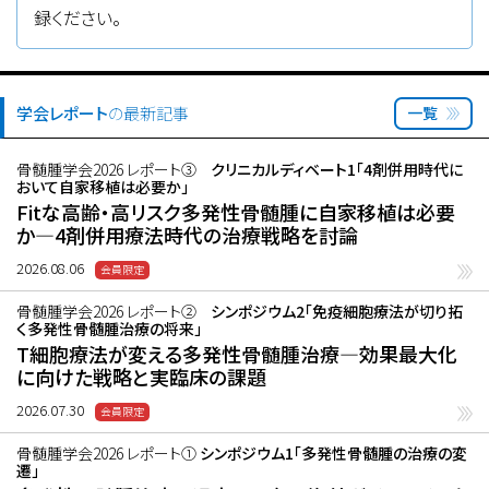
録ください。
学会レポート
の最新記事
一覧
骨髄腫学会2026 レポート③
クリニカルディベート1「4剤併用時代に
おいて自家移植は必要か」
Fitな高齢・高リスク多発性骨髄腫に自家移植は必要
か―4剤併用療法時代の治療戦略を討論
2026.08.06
骨髄腫学会2026 レポート②
シンポジウム2「免疫細胞療法が切り拓
く多発性骨髄腫治療の将来」
T細胞療法が変える多発性骨髄腫治療―効果最大化
に向けた戦略と実臨床の課題
2026.07.30
骨髄腫学会2026 レポート①
シンポジウム1「多発性骨髄腫の治療の変
遷」