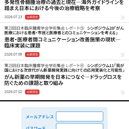
多発性骨髄腫治療の過去と現在―海外ガイドラインを
踏まえ日本における今後の治療戦略を考察
2026.07.23
第23回日本臨床腫瘍学会学術集会 レポート⑤
シンポジウム20「がん
医療における患者・市民と医療者とのコミュニケーションを考える」
患者・医療者間コミュニケーション改善施策の現状―
臨床実装に課題
2026.07.09
第23回日本臨床腫瘍学会学術集会 レポート④
シンポジウム11「我が
国における次世代がん新薬開発実践に向けての応用実装化と可能性」
がん新薬の早期開発を日本につなぐ―ドラッグロスを
防ぐための課題と取り組み
2026.07.02
メールアドレス
パスワード