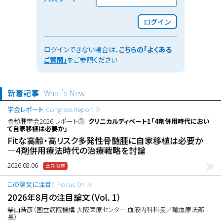
ログイン
ログインできない場合は、
こちらの「よくある
ご質問」
をご参照ください
新着記事
What's New
学会レポート
Congress Report
骨髄腫学会2026 レポート③
クリニカルディベート1「4剤併用時代におい
て自家移植は必要か」
Fitな高齢・高リスク多発性骨髄腫に自家移植は必要か
―4剤併用療法時代の治療戦略を討論
2026.08.06
この論文に注目！
Focus On
2026年8月の注目論文（Vol. 1）
柴山浩彦
（国立病院機構 大阪医療センター 血液内科科長／輸血療法部
長）