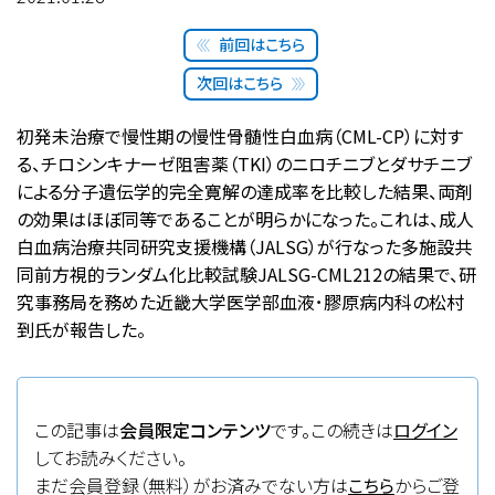
前回はこちら
次回はこちら
初発未治療で慢性期の慢性骨髄性白血病（CML-CP）に対す
る、チロシンキナーゼ阻害薬（TKI）のニロチニブとダサチニブ
による分子遺伝学的完全寛解の達成率を比較した結果、両剤
の効果はほぼ同等であることが明らかになった。これは、成人
白血病治療共同研究支援機構（JALSG）が行なった多施設共
同前方視的ランダム化比較試験JALSG-CML212の結果で、研
究事務局を務めた近畿大学医学部血液･膠原病内科の松村
到氏が報告した。
この記事は
会員限定コンテンツ
です。この続きは
ログイン
してお読みください。
まだ会員登録（無料）がお済みでない方は
こちら
からご登