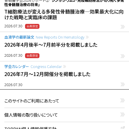
骨髄腫学会2026 レポート②
シンポジウム2「免疫細胞療法が切り拓く多発
性骨髄腫治療の将来」
T細胞療法が変える多発性骨髄腫治療―効果最大化に向
けた戦略と実臨床の課題
2026.07.30
血液学の最新論文
New Reports On Hematology
2026年4月後半〜7月前半分を掲載しました
2026.07.30
学会カレンダー
Congress Calendar
2026年7月〜12月開催分を掲載しました
2026.07.30
このサイトのご利用にあたって
個人情報の取り扱いについて
TOPPAN個人情報保護方針