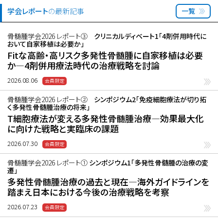
学会レポート
の最新記事
一覧
骨髄腫学会2026 レポート③
クリニカルディベート1「4剤併用時代に
おいて自家移植は必要か」
Fitな高齢・高リスク多発性骨髄腫に自家移植は必要
か―4剤併用療法時代の治療戦略を討論
2026.08.06
骨髄腫学会2026 レポート②
シンポジウム2「免疫細胞療法が切り拓
く多発性骨髄腫治療の将来」
T細胞療法が変える多発性骨髄腫治療―効果最大化
に向けた戦略と実臨床の課題
2026.07.30
骨髄腫学会2026 レポート①
シンポジウム1「多発性骨髄腫の治療の変
遷」
多発性骨髄腫治療の過去と現在―海外ガイドラインを
踏まえ日本における今後の治療戦略を考察
2026.07.23