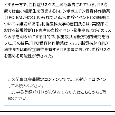
とする一方で、血栓症リスクの上昇も報告されている。ITP治
療では血小板産生を促進するトロンボポエチン受容体作動薬
（TPO-RA）が広く用いられているが、血栓イベントとの関連に
ついては議論がある。札幌医科大学の吉田氏らは、実臨床に
おける新規診断ITP患者の血栓イベント発生率およびそのリス
ク因子を明らかにする目的で、多施設共同後方視的研究を行
った。その結果、TPO受容体作動薬は、抗リン脂質抗体（aPL）
陽性または血栓症既往を有するITP患者において、血栓リスク
を高める可能性が示された。
この記事は
会員限定コンテンツ
です。この続きは
ログイン
してお読みください。
まだ会員登録（無料）がお済みでない方は
こちら
からご登
録ください。