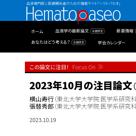
血液専門医と医療関係者のための情報サイト「ヘマトパセオ」
Hematopaseo
血液学の最新論文
新薬情報
ホーム
あなたはどう考える？
学会カレンダー
この論文に注目！
Focus On
2023年10月の注目論文
（
横山寿行
（東北大学大学院 医学系研究科
張替秀郎
（東北大学大学院 医学系研究科
2023.10.19