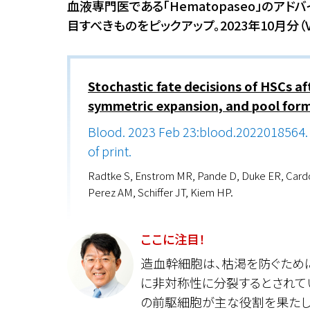
血液専門医である「Hematopaseo」の
目すべきものをピックアップ。2023年10月分（
Stochastic fate decisions of HSCs af
symmetric expansion, and pool for
Blood. 2023 Feb 23:blood.2022018564.
of print.
Radtke S, Enstrom MR, Pande D, Duke ER, Card
Perez AM, Schiffer JT, Kiem HP.
ここに注目！
造血幹細胞は、枯渇を防ぐため
に非対称性に分裂するとされて
の前駆細胞が主な役割を果たし