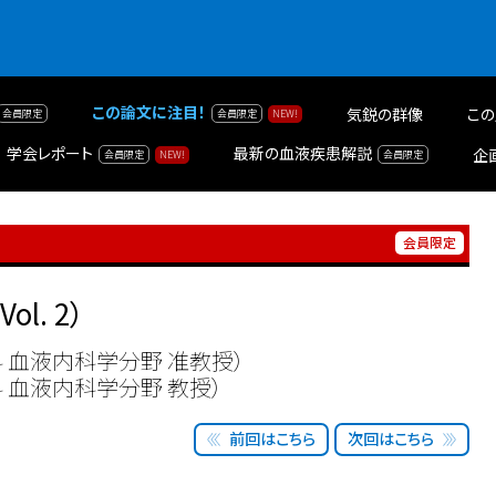
この論文に注目！
気鋭の群像
この
学会レポート
最新の血液疾患解説
企
Vol. 2）
 血液内科学分野 准教授）
 血液内科学分野 教授）
前回はこちら
次回はこちら