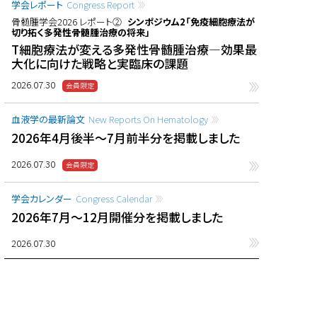
学会レポート
Congress Report
骨髄腫学会2026 レポート②
シンポジウム2「免疫細胞療法が
切り拓く多発性骨髄腫治療の将来」
T細胞療法が変える多発性骨髄腫治療―効果最
大化に向けた戦略と実臨床の課題
2026.07.30
血液学の最新論文
New Reports On Hematology
2026年4月後半〜7月前半分を掲載しました
2026.07.30
学会カレンダー
Congress Calendar
2026年7月〜12月開催分を掲載しました
2026.07.30