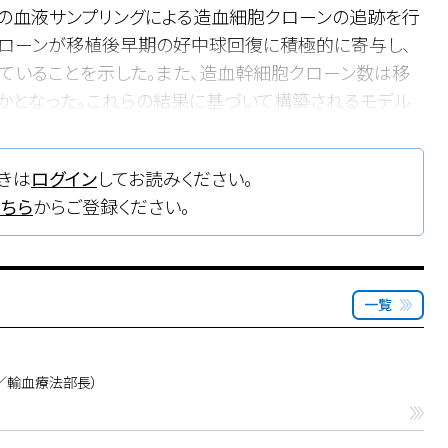
の血液サンプリングによる造血細胞クローンの追跡を行
クローンが移植後早期の好中球回復に積極的に寄与し、
ていることを示した。また、造血幹細胞クローン数は移
かとなった。これらの結果に基づいて構築されるモデル
裂ではなく、分化して成熟血球産生に寄与するか、ある
ールの維持に関与するかが確率的に決定されることが
きは
ログイン
してお読みください。
胞、造血再構築のメカニズムに関して新たな知見を提供
こちら
からご登録ください。
一覧
／輸血療法部長）