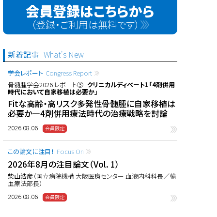
会員登録はこちらから
（登録・ご利用は無料です）
新着記事
What's New
学会レポート
Congress Report
骨髄腫学会2026 レポート③
クリニカルディベート1「4剤併用
時代において自家移植は必要か」
Fitな高齢・高リスク多発性骨髄腫に自家移植は
必要か―4剤併用療法時代の治療戦略を討論
2026.08.06
この論文に注目！
Focus On
2026年8月の注目論文（Vol. 1）
柴山浩彦
（国立病院機構 大阪医療センター 血液内科科長／輸
血療法部長）
2026.08.06