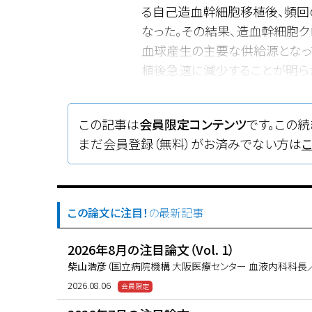
る自己造血幹細胞移植後、頻回
なった。その結果、造血幹細胞
血球産生の主要な供給源となっ
植後急速に減少することが明ら
では、造血幹細胞は非対称性分
いは対称性に分裂して幹細胞プ
この記事は
会員限定コンテンツ
です。この続
示唆された。これらは造血幹細
まだ会員登録（無料）がお済みでない方は
するものである。
この論文に注目！
の最新記事
2026年8月の注目論文（Vol. 1）
柴山浩彦
（国立病院機構 大阪医療センター 血液内科科長
2026.08.06