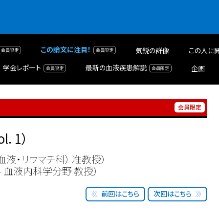
この論文に注目！
気鋭の群像
この人に
学会レポート
最新の血液疾患解説
企画
ol. 1）
液・リウマチ科） 准教授）
 血液内科学分野 教授）
前回はこちら
次回はこちら