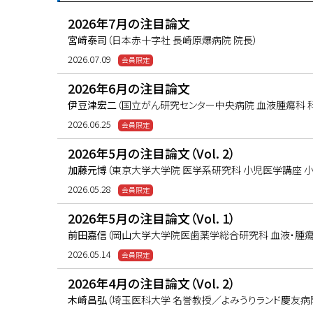
欠損している場合や、albumin・h
2026年7月の注目論文
した場合でもInflaMixによ
宮﨑泰司
（日本赤十字社 長崎原爆病院 院長）
た。さらに、異なる時点（細胞採取前
2026.07.09
ラスターの変化が、予後の変化と関
2026年6月の注目論文
データを用いてCAR-T療法後
伊豆津宏二
（国立がん研究センター中央病院 血液腫瘍科 
と考えられる。
2026.06.25
2026年5月の注目論文（Vol. 2）
加藤元博
（東京大学大学院 医学系研究科 小児医学講座 小
2026.05.28
2026年5月の注目論文（Vol. 1）
前田嘉信
（岡山大学大学院医歯薬学総合研究科 血液・腫瘍
2026.05.14
2026年4月の注目論文（Vol. 2）
木崎昌弘
（埼玉医科大学 名誉教授／よみうりランド慶友病