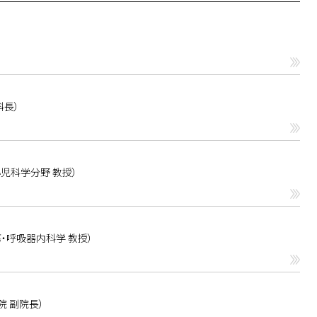
emoglobin・AST・ALP・CRP・LDHの6項目のみを使用
る分類は精度が高く、予後との関連も保たれることが示され
、リンパ球除去療法前、CAR-T輸注前）でのInflaMixク
連することも示された。InflaMixは日常的な血液検査
の予後を予測する、実用的で価値の高いツールとなり得る
科長）
児科学分野 教授）
・呼吸器内科学 教授）
院 副院長）