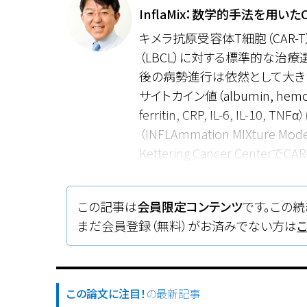
InflaMix：数学的手法を用い
キメラ抗原受容体T細胞（CAR
（LBCL）に対する標準的な治療
後の病勢進行は依然として大き
サイトカイン値（albumin, hemoglobi
ferritin, CRP, IL-6, IL-1
（INFLAmmation MIXture 
Kettering Cancer Cen
て、生物学的意義や臨床経過などの
用いて構築され、患者群を炎症マーカ
この記事は
会員限定コンテンツ
です。この続
そうではない“non-inflam
まだ会員登録（無料）がお済みでない方は
較して完全奏効率が有意に低く、
剤の種類、腫瘍量などの既存の
群の発生率には差がなかった。別
パ腫のコホートでも、“inflam
この論文に注目！
の最新記事
確認された。実際の臨床現場で