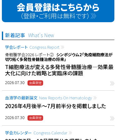
会員登録はこちらから
（登録・ご利用は無料です）
新着記事
What's New
学会レポート
Congress Report
骨髄腫学会2026 レポート②
シンポジウム2「免疫細胞療法が
切り拓く多発性骨髄腫治療の将来」
T細胞療法が変える多発性骨髄腫治療―効果最
大化に向けた戦略と実臨床の課題
2026.07.30
血液学の最新論文
New Reports On Hematology
2026年4月後半〜7月前半分を掲載しました
2026.07.30
学会カレンダー
Congress Calendar