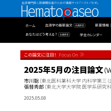
血液専門医と医療関係者のための情報サイト「ヘマトパセオ」
Hematopaseo
血液学の最新論文
新薬情報
ホーム
あなたはどう考える？
学会カレンダー
この論文に注目！
Focus On
2025年5月の注目論文
（V
市川聡
（東北医科薬科大学 内科学第三（血
張替秀郎
（東北大学大学院 医学系研究科
2025.05.08