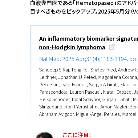
血液専門医である「Hematopaseo」の
目すべきものをピックアップ。2025年5月分（V
An inflammatory biomarker signature
non-Hodgkin lymphoma
Nat Med. 2025 Apr;31(4):1183-1194. doi
Sandeep S Raj, Teng Fei, Shalev Fried, Andrew Ip
Leithner, Jonathan U Peled, Magdalena Corona, 
Peterson, Tyler Funnell, Sergio A Giralt, Elad Ja
Parascondola, Lauren Pascual, Natali Orozco, Ja
Heiko Schöder, Inbal Sdayoor, Gunjan L Shah, M
Slingerland, Ronit Yerushalmi, Arnon Nagler, B
Abraham Avigdor, Miguel-Angel Perales, Marcel 
ここに注目！