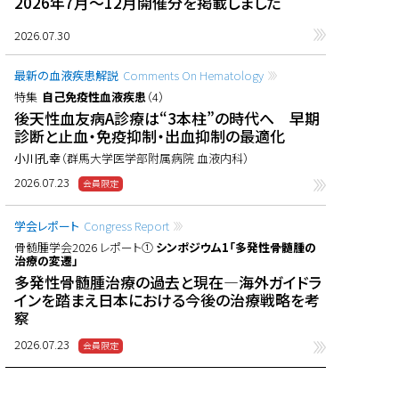
2026年7月〜12月開催分を掲載しました
2026.07.30
最新の血液疾患解説
Comments On Hematology
特集
自己免疫性血液疾患
（4）
後天性血友病A診療は“3本柱”の時代へ 早期
診断と止血・免疫抑制・出血抑制の最適化
小川孔幸
（群馬大学医学部附属病院 血液内科）
2026.07.23
学会レポート
Congress Report
骨髄腫学会2026 レポート①
シンポジウム1「多発性骨髄腫の
治療の変遷」
多発性骨髄腫治療の過去と現在―海外ガイドラ
インを踏まえ日本における今後の治療戦略を考
察
2026.07.23