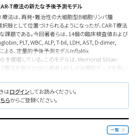
たCAR-T療法の新たな予後予測モデル
-T）療法は、再発・難治性の大細胞型B細胞リンパ腫
選択肢として位置づけられるようになったが、CAR-T療法
な課題である。今回著者らは、14個の臨床検査値および
n, PLT, WBC, ALP, T-bil, LDH, AST, D-dimer,
0, TNFα）による、定量的予後予測モデルInflaMix
Model）を提唱している。このモデルは、Memorial Sloan-
terでCAR-T療法を受けたLBCL患者149人の治療前データを用い
情報とは無関係に（unsupervised）、数学的手法を
ーやサイトカイン値が高い“inflammatory”群と、
きは
ログイン
してお読みください。
matory”群の2つのクラスターに分類した。前者では後者と比
こちら
からご登録ください。
生存期間も短縮していた。この傾向は、年齢やCAR-T製
予後因子から独立して認められ、サイトカイン放出症候
のLBCLコホートや、濾胞性リンパ腫・マントル細胞リン
matory”群が一貫して再発・死亡の高リスク群であることも
一覧
は全てのデータが揃わないこともあるが、一部データが