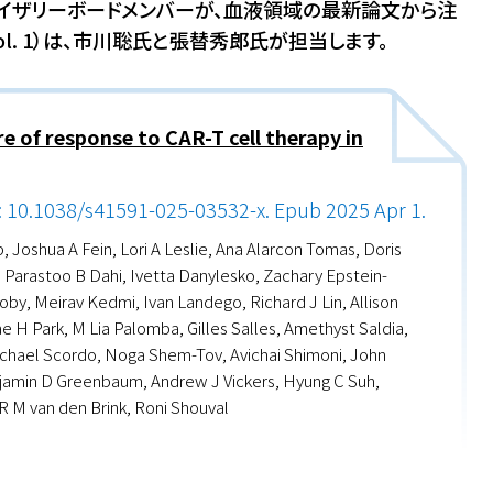
アドバイザリーボードメンバーが、血液領域の最新論文から注
ol. 1）は、市川聡氏と張替秀郎氏が担当します。
 of response to CAR-T cell therapy in
: 10.1038/s41591-025-03532-x. Epub 2025 Apr 1.
, Joshua A Fein, Lori A Leslie, Ana Alarcon Tomas, Doris
Parastoo B Dahi, Ivetta Danylesko, Zachary Epstein-
coby, Meirav Kedmi, Ivan Landego, Richard J Lin, Allison
e H Park, M Lia Palomba, Gilles Salles, Amethyst Saldia,
ichael Scordo, Noga Shem-Tov, Avichai Shimoni, John
enjamin D Greenbaum, Andrew J Vickers, Hyung C Suh,
R M van den Brink, Roni Shouval