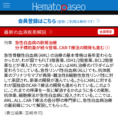
Hematopaseo
会員登録はこちら
（登録・ご利用は無料です）
最新の血液疾患解説
特集
急性白血病の新規治療
分子標的薬が続々登場、CAR-T療法の開発も進む
（3）
急性骨髄性白血病（AML）の治療の基本骨格は長年変わらな
かったが、わが国でもFLT3阻害薬、IDH1/2阻害薬、BCL2阻害
薬などが導入されつつあり、いよいよAML治療のパラダイムが
変わろうとしている。急性リンパ性白血病（ALL）でも、抗体医
薬のブリナツモマブが再発・難治性B細胞性急性リンパ性に対
して承認され、新薬の開発が進んでいる。さらにAMLに対する
わが国独自のCAR-T療法の開発も進められている。このよう
に、これまでの停滞を一気に解消するかのように多くの薬剤、
抗体薬、細胞療法が急性白血病に投入されている。ここでは、
AML、ALL、CAR-T療法の各分野の専門家に、急性白血病治療
の最前線について解説してもらった。
（責任編集：宮﨑泰司）