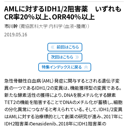
AMLに対するIDH1/2阻害薬 いずれも
CR率20％以上、ORR40％以上
市川幹
（獨協医科大学 内科学（血液・腫瘍））
2019.05.16
前回はこちら
次回はこちら
特集インデックスに戻る
急性骨髄性白血病（AML）発症に関与するとされる遺伝子変
異の一つであるIDH1/2の変異は、機能獲得型の変異である。
新たな酵素活性の獲得により、DNAを脱メチル化する酵素
TET2の機能を阻害することでDNAのメチル化が蓄積し、細胞
の分化異常につながると考えられている。そして、IDH1/2変異
はAMLに対する治療標的として創薬の研究が進み、2017年に
IDH2阻害薬のenasidenib、2018年にIDH1阻害薬の