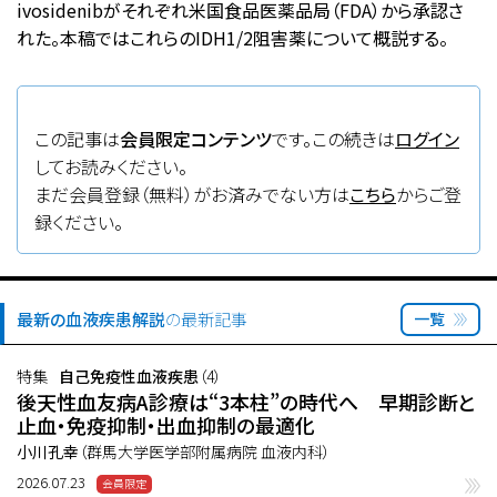
ivosidenibがそれぞれ米国食品医薬品局（FDA）から承認さ
れた。本稿ではこれらのIDH1/2阻害薬について概説する。
この記事は
会員限定コンテンツ
です。この続きは
ログイン
してお読みください。
まだ会員登録（無料）がお済みでない方は
こちら
からご登
録ください。
最新の血液疾患解説
の最新記事
一覧
特集
自己免疫性血液疾患
（4）
後天性血友病A診療は“3本柱”の時代へ 早期診断と
止血・免疫抑制・出血抑制の最適化
小川孔幸
（群馬大学医学部附属病院 血液内科）
2026.07.23