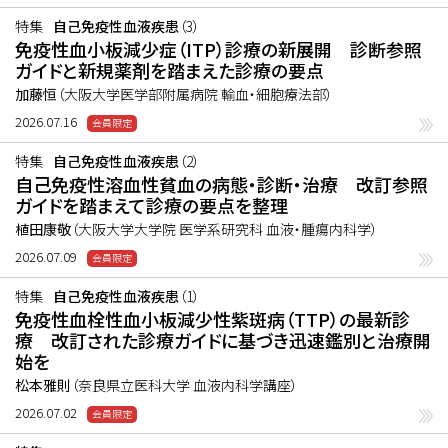
特集
自己免疫性血液疾患
（3）
免疫性血小板減少症（ITP）診療の新展開 診断参照
ガイドと新規薬剤を踏まえた診療の要点
加藤恒
（大阪大学医学部附属病院 輸血・細胞療法部）
2026.07.16
特集
自己免疫性血液疾患
（2）
自己免疫性溶血性貧血の病態・診断・治療 改訂参照
ガイドを踏まえて診療の要点を整理
植田康敬
（大阪大学大学院 医学系研究科 血液・腫瘍内科学）
2026.07.09
特集
自己免疫性血液疾患
（1）
免疫性血栓性血小板減少性紫斑病（TTP）の最新診
療 改訂された診療ガイドに基づき迅速鑑別と治療開
始を
松本雅則
（奈良県立医科大学 血液内科学講座）
2026.07.02