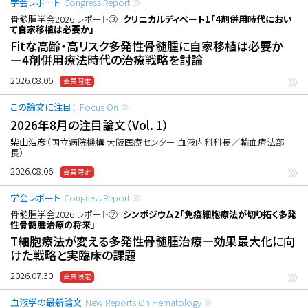
学会レポート
Congress Report
骨髄腫学会2026 レポート③
クリニカルディベート1「4剤併用時代におい
て自家移植は必要か」
Fitな高齢・高リスク多発性骨髄腫に自家移植は必要か
―4剤併用療法時代の治療戦略を討論
2026.08.06
この論文に注目！
Focus On
2026年8月の注目論文（Vol. 1）
柴山浩彦
（国立病院機構 大阪医療センター 血液内科科長／輸血療法部
長）
2026.08.06
学会レポート
Congress Report
骨髄腫学会2026 レポート②
シンポジウム2「免疫細胞療法が切り拓く多発
性骨髄腫治療の将来」
T細胞療法が変える多発性骨髄腫治療―効果最大化に向
けた戦略と実臨床の課題
2026.07.30
血液学の最新論文
New Reports On Hematology