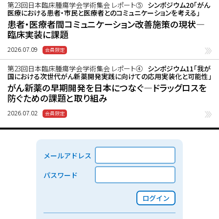
第23回日本臨床腫瘍学会学術集会 レポート⑤
シンポジウム20「がん
医療における患者・市民と医療者とのコミュニケーションを考える」
患者・医療者間コミュニケーション改善施策の現状―
臨床実装に課題
2026.07.09
第23回日本臨床腫瘍学会学術集会 レポート④
シンポジウム11「我が
国における次世代がん新薬開発実践に向けての応用実装化と可能性」
がん新薬の早期開発を日本につなぐ―ドラッグロスを
防ぐための課題と取り組み
2026.07.02
メールアドレス
パスワード
ログイン