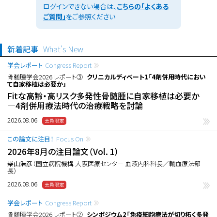
ログインできない場合は、
こちらの「よくある
ご質問」
をご参照ください
新着記事
What's New
学会レポート
Congress Report
骨髄腫学会2026 レポート③
クリニカルディベート1「4剤併用時代におい
て自家移植は必要か」
Fitな高齢・高リスク多発性骨髄腫に自家移植は必要か
―4剤併用療法時代の治療戦略を討論
2026.08.06
この論文に注目！
Focus On
2026年8月の注目論文（Vol. 1）
柴山浩彦
（国立病院機構 大阪医療センター 血液内科科長／輸血療法部
長）
2026.08.06
学会レポート
Congress Report
骨髄腫学会2026 レポート②
シンポジウム2「免疫細胞療法が切り拓く多発