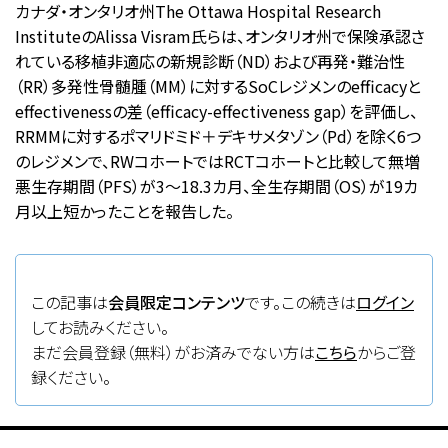
カナダ・オンタリオ州The Ottawa Hospital Research
InstituteのAlissa Visram氏らは、オンタリオ州で保険承認さ
れている移植非適応の新規診断（ND）および再発・難治性
（RR）多発性骨髄腫（MM）に対するSoCレジメンのefficacyと
effectivenessの差（efficacy-effectiveness gap）を評価し、
RRMMに対するポマリドミド＋デキサメタゾン（Pd）を除く6つ
のレジメンで、RWコホートではRCTコホートと比較して無増
悪生存期間（PFS）が3〜18.3カ月、全生存期間（OS）が19カ
月以上短かったことを報告した。
この記事は
会員限定コンテンツ
です。この続きは
ログイン
してお読みください。
まだ会員登録（無料）がお済みでない方は
こちら
からご登
録ください。