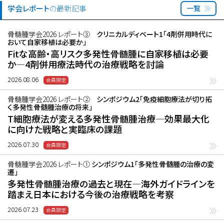
学会レポート
の最新記事
一覧
骨髄腫学会2026 レポート③
クリニカルディベート1「4剤併用時代に
おいて自家移植は必要か」
Fitな高齢・高リスク多発性骨髄腫に自家移植は必要
か―4剤併用療法時代の治療戦略を討論
2026.08.06
骨髄腫学会2026 レポート②
シンポジウム2「免疫細胞療法が切り拓
く多発性骨髄腫治療の将来」
T細胞療法が変える多発性骨髄腫治療―効果最大化
に向けた戦略と実臨床の課題
2026.07.30
骨髄腫学会2026 レポート①
シンポジウム1「多発性骨髄腫の治療の変
遷」
多発性骨髄腫治療の過去と現在―海外ガイドラインを
踏まえ日本における今後の治療戦略を考察
2026.07.23