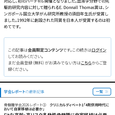
対応し、初のバーチャル開催となりました。血液学分野での先
駆的研究内容に対して贈られるE. Donnall Thomas賞は、シ
ンガポール国立大学がん研究所教授の須田年生氏が受賞し
ました。1992年に創設された同賞を日本人が受賞するのは初
めてです。
この記事は
会員限定コンテンツ
です。この続きは
ログイン
してお読みください。
まだ会員登録（無料）がお済みでない方は
こちら
からご登
録ください。
学会レポート
の最新記事
一覧
骨髄腫学会2026 レポート③
クリニカルディベート1「4剤併用時代に
おいて自家移植は必要か」
Fitな高齢・高リスク多発性骨髄腫に自家移植は必要