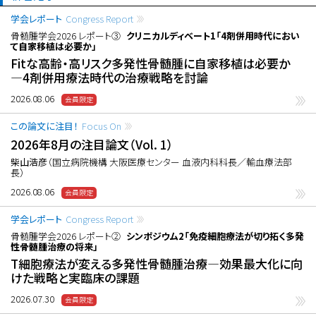
学会レポート
Congress Report
骨髄腫学会2026 レポート③
クリニカルディベート1「4剤併用時代におい
て自家移植は必要か」
Fitな高齢・高リスク多発性骨髄腫に自家移植は必要か
―4剤併用療法時代の治療戦略を討論
2026.08.06
この論文に注目！
Focus On
2026年8月の注目論文（Vol. 1）
柴山浩彦
（国立病院機構 大阪医療センター 血液内科科長／輸血療法部
長）
2026.08.06
学会レポート
Congress Report
骨髄腫学会2026 レポート②
シンポジウム2「免疫細胞療法が切り拓く多発
性骨髄腫治療の将来」
T細胞療法が変える多発性骨髄腫治療―効果最大化に向
けた戦略と実臨床の課題
2026.07.30