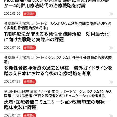
か―4剤併用療法時代の治療戦略を討論
2026.08.06
骨髄腫学会2026 レポート②
シンポジウム2「免疫細胞療法が切り拓
く多発性骨髄腫治療の将来」
T細胞療法が変える多発性骨髄腫治療―効果最大化
に向けた戦略と実臨床の課題
2026.07.30
骨髄腫学会2026 レポート①
シンポジウム1「多発性骨髄腫の治療の変
遷」
多発性骨髄腫治療の過去と現在―海外ガイドラインを
踏まえ日本における今後の治療戦略を考察
2026.07.23
第23回日本臨床腫瘍学会学術集会 レポート⑤
シンポジウム20「がん
医療における患者・市民と医療者とのコミュニケーションを考える」
患者・医療者間コミュニケーション改善施策の現状―
臨床実装に課題
2026.07.09