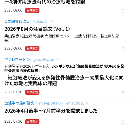
―4剤併用療法時代の治療戦略を討論
2026.08.06
この論文に注目！
Focus On
2026年8月の注目論文（Vol. 1）
柴山浩彦
（国立病院機構 大阪医療センター 血液内科科長／輸血療法部
長）
2026.08.06
学会レポート
Congress Report
骨髄腫学会2026 レポート②
シンポジウム2「免疫細胞療法が切り拓く多発
性骨髄腫治療の将来」
T細胞療法が変える多発性骨髄腫治療―効果最大化に向
けた戦略と実臨床の課題
2026.07.30
血液学の最新論文
New Reports On Hematology
2026年4月後半〜7月前半分を掲載しました
2026.07.30