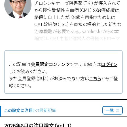
チロシンキナーゼ阻害薬（TKI）が導入されて
から慢性骨髄性白血病（CML）の治療成績は
格段に向上したが、治癒を目指すためには
CML幹細胞（LSC）を直接の標的とした新たな
治療戦略が必要である。Karolinskaからの本
論文は、CML患者と健常人の骨髄ストローマ
細胞を比較し、CML患者の骨髄ニッチには幹
細胞の維持に重要なケモカインCXCL14が欠
損していることを見出し、CXCL14がCML治療
この記事は
会員限定コンテンツ
です。この続きは
ログイン
の新たな標的になり得ることを示したもので
してお読みください。
ある。マウスの系を用いて、CXCL14を過剰発
まだ会員登録（無料）がお済みでない方は
こちら
からご登
現した骨髄ストローマ細胞を移植するとCML
録ください。
LSCは抑制された。さらに、イマチニブはリコン
ビナントCXCL14と協調的にCML LSCの増殖
を抑制した。RNA-seqを用いて、CXCL14によ
るCML LSCの増殖抑制機構を検討したとこ
この論文に注目！
の最新記事
一覧
ろ、mTORシグナルの抑制、OXPHOSの発現低
下に伴う酸化経路の異常によるミトコンドリア
2026年8月の注目論文（Vol. 1）