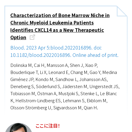
Characterization of Bone Marrow Niche in
Chronic Myeloid Leukemia Patients
Identifies CXCL14 as a New Therapeutic
Option
Blood. 2023 Apr 5:blood.2022016896. doi:
10.1182/blood.2022016896. Online ahead of print.
Dolinska M, Cai H, Mansson A, Shen J, Xiao P,
Bouderlique T, Li X, Leonard E, Chang M, Gao Y, Medina
Giménez JP, Kondo M, Sandhow L, Johansson AS,
Deneberg S, Söderlund S, Jädersten M, Ungerstedt JS,
Tobiasson M, Östman A, Mustjoki S, Stenke L, Le Blanc
K, Hellstrom-Lindberg ES, Lehmann S, Ekblom M,
Olsson-Strömberg U, Sigvardsson M, Qian H.
ここに注目！