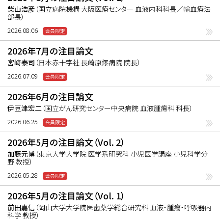
機能低下などが考えられた。以上の結果より、
柴山浩彦
（国立病院機構 大阪医療センター 血液内科科長／輸血療法
部長）
CXCL14はLSCを標的とするCMLに対する新た
な治療選択になることが考えられたとする興
2026.08.06
味深い論文である。CML診療における重要な
2026年7月の注目論文
情報かと思われる。
宮﨑泰司
（日本赤十字社 長崎原爆病院 院長）
2026.07.09
2026年6月の注目論文
伊豆津宏二
（国立がん研究センター中央病院 血液腫瘍科 科長）
2026.06.25
2026年5月の注目論文（Vol. 2）
加藤元博
（東京大学大学院 医学系研究科 小児医学講座 小児科学分
野 教授）
2026.05.28
2026年5月の注目論文（Vol. 1）
前田嘉信
（岡山大学大学院医歯薬学総合研究科 血液・腫瘍・呼吸器内
科学 教授）