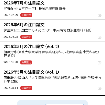
2026年7月の注目論文
の糞便における嫌気性菌の減少、酪酸産生低
宮﨑泰司
（日本赤十字社 長崎原爆病院 院長）
下、S/F低下は全生存期間（OS）の短縮や
2026.07.09
GVHD関連死亡の増加につながり、移植後の
予後予測マーカーとなり得ることが明らかに
2026年6月の注目論文
なった。
伊豆津宏二
（国立がん研究センター中央病院 血液腫瘍科 科長）
なお、“microbiome”とは細菌叢、微生物叢全
2026.06.25
体を意味し、遺伝子物質を含めた概念のこと
であり、従来の培養法での解析の時代に用い
2026年5月の注目論文（Vol. 2）
た“flora”とは用語として明確に区別されてい
加藤元博
（東京大学大学院 医学系研究科 小児医学講座 小児科学分
野 教授）
る。
2026.05.28
2026年5月の注目論文（Vol. 1）
前田嘉信
（岡山大学大学院医歯薬学総合研究科 血液・腫瘍・呼吸器内
科学 教授）
2026.05.14