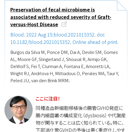
Preservation of fecal microbiome is
associated with reduced severity of Graft-
versus-Host Disease
Blood. 2022 Aug 15:blood.2021015352. doi:
10.1182/blood.2021015352. Online ahead of print.
Burgos da Silva M, Ponce DM, Dai A, Devlin SM, Gomes
AL, Moore GF, Slingerland J, Shouval R, Armijo GK,
DeWolf S, Fei T, Clurman A, Fontana E, Amoretti LA,
Wright RJ, Andrlova H, Miltiadous O, Perales MA, Taur Y,
Peled JU, van den Brink MRM.
ここに注目！
同種造血幹細胞移植後の腸管GVHD発症に
腸内細菌叢の構成変化（dysbiosis）や代謝産
物が関与することは広く知られている。特に、
下部消化管GVHDの予後は悪く重症化しやす