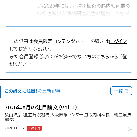
い。2020年には、同種移植後の腸内細菌叢の
多様性減少が移植関連死亡の増加につなが
ることが、日米欧の施設から報告されて注目さ
れた。
本論文は、米国MSKCC単一施設での266例の
この記事は
会員限定コンテンツ
です。この続きは
ログイン
同種移植を施行した患者の急性
してお読みください。
GVHD（aGVHD）発症前後の糞便より、細菌に
まだ会員登録（無料）がお済みでない方は
こちら
からご登
特異的な遺伝子である16SリボソームRNAコ
録ください。
ード遺伝子の塩基配列を決定するメタゲノム
解析を行ない、腸内細菌叢、腸内細菌由来代
謝産物とaGVHDとの関連や予後との関連を
詳細に検討したものである。
この論文に注目！
の最新記事
一覧
その結果、腸管GVHD、特に下部消化管に発症
したaGVHDでは、dysbiosisとして嫌気性菌ク
2026年8月の注目論文（Vol. 1）
ロストリジウムが減少し、酪酸の産生低下、絶
柴山浩彦
（国立病院機構 大阪医療センター 血液内科科長／輸血療法
部長）
対性/通性嫌気性菌の比（S/F）が減少してい
た。これらは移植前のみならず移植後20日の
2026.08.06
糞便を用いた検討でも同様であった。移植前