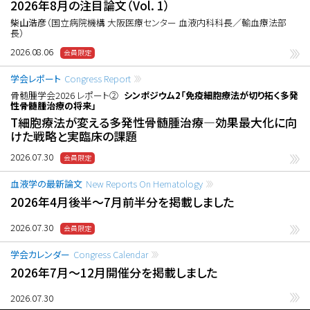
2026年8月の注目論文（Vol. 1）
柴山浩彦
（国立病院機構 大阪医療センター 血液内科科長／輸血療法部
長）
2026.08.06
学会レポート
Congress Report
骨髄腫学会2026 レポート②
シンポジウム2「免疫細胞療法が切り拓く多発
性骨髄腫治療の将来」
T細胞療法が変える多発性骨髄腫治療―効果最大化に向
けた戦略と実臨床の課題
2026.07.30
血液学の最新論文
New Reports On Hematology
2026年4月後半〜7月前半分を掲載しました
2026.07.30
学会カレンダー
Congress Calendar
2026年7月〜12月開催分を掲載しました
2026.07.30