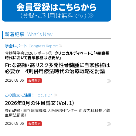
会員登録はこちらから
（登録・ご利用は無料です）
新着記事
What's New
学会レポート
Congress Report
骨髄腫学会2026 レポート③
クリニカルディベート1「4剤併用
時代において自家移植は必要か」
Fitな高齢・高リスク多発性骨髄腫に自家移植は
必要か―4剤併用療法時代の治療戦略を討論
2026.08.06
この論文に注目！
Focus On
2026年8月の注目論文（Vol. 1）
柴山浩彦
（国立病院機構 大阪医療センター 血液内科科長／輸
血療法部長）
2026.08.06