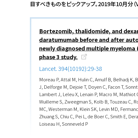
目すべきものをピックアップ。2019年10月分（V
Bortezomib, thalidomide, and dexa
daratumumab before and after autol
newly diagnosed multiple myeloma (
phase 3 study.
Lancet. 394(10192):29-38
Moreau P, Attal M, Hulin C, Arnulf B, Belhadj K, 
J, Delforge M, Dejoie T, Doyen C, Facon T, Sonnta
Lambert J, Leleu X, Lenain P, Macro M, Mathiot 
Wuilleme S, Zweegman S, Kolb B, Touzeau C, R
MC, Westerman M, Klein SK, Levin MD, Fermand JP
Zhuang S, Chiu C, Pei L, de Boer C, Smith E, De
Loiseau H, Sonneveld P