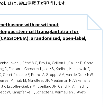
ol. 1）は、柴山浩彦氏が担当します。
methasone with or without
ogous stem-cell transplantation for
CASSIOPEIA): a randomised, open-label,
Benboubker L, Béné MC, Broijl A, Caillon H, Caillot D, Corre
g C, Fontan J, Garderet L, Jie KS, Karlin L, Kuhnowski F,
C, Orsini-Piocelle F, Perrot A, Stoppa AM, van de Donk NW,
oussel M, Tiab M, Marolleau JP, Meuleman N, Vekemans
, Escoffre-Barbe M, Eveillard JR, Garidi R, Ahmadi T,
raedt W, Kampfenkel T, Schecter J, Vermeulen J, Avet-