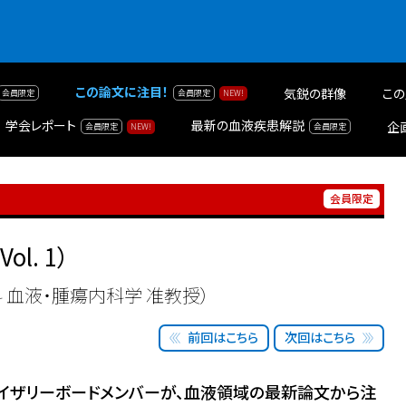
この論文に注目！
気鋭の群像
この
学会レポート
最新の血液疾患解説
企
Vol. 1）
 血液・腫瘍内科学 准教授）
前回はこちら
次回はこちら
アドバイザリーボードメンバーが、血液領域の最新論文から注