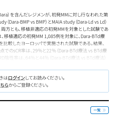
Dara）を含んだレジメンが、初発MMに対し行なわれた第
ara-BMP vs BMP）とMAIA study（Dara-Ld vs Ld）
、両方とも、移植非適応の初発MMを対象とした試験であ
dyは、移植適応の初発MM 1,085例を対象に、Dara-BTd療
542）を比較したヨーロッパで実施された試験である。結果、
sCR率は、29％と22％（Dara-BTd療法 vs BTd療
陰性率は、64％と44％（Dara-BTd療法 vs BTd療法）
Dara-BTd療法 vs BTd療法で好中球減少は28％、
％、口内炎は13％、16％であり、安全性の面はDara併用
きは
ログイン
してお読みください。
れた。Daraが、移植前のInduction治療としても有
こちら
からご登録ください。
めて示された。
一覧