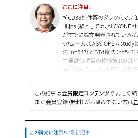
ここに注目！
抗CD38抗体薬のダラツムマブ（
Ⅲ相試験としては、ALCYONE study（D
がすでに論文発表されているが
った。一方、CASSIOPEIA stu
法（n=543）とBTd療法（n=
主要評価項目の移植後100日時点での
法）であった。また、MFCによるMRD
であった。G3/4の主な有害事象は、
15％、リンパ球減少は17％、10
この記事は
会員限定コンテンツ
です。この続
によっても特に問題はないように思わ
まだ会員登録（無料）がお済みでない方は
用であることが第Ⅲ相試験で初
この論文に注目！
の最新記事