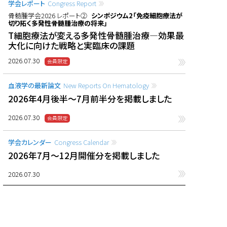
学会レポート
Congress Report
骨髄腫学会2026 レポート②
シンポジウム2「免疫細胞療法が
切り拓く多発性骨髄腫治療の将来」
T細胞療法が変える多発性骨髄腫治療―効果最
大化に向けた戦略と実臨床の課題
2026.07.30
血液学の最新論文
New Reports On Hematology
2026年4月後半〜7月前半分を掲載しました
2026.07.30
学会カレンダー
Congress Calendar
2026年7月〜12月開催分を掲載しました
2026.07.30