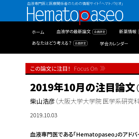
血液専門医と医療関係者のための情報サイト「ヘマトパセオ」
Hematopaseo
血液学の最新論文
新薬情報
ホーム
あなたはどう考える？
学会カレンダー
この論文に注目！
Focus On
2019年10月の注目論文
（
柴山浩彦
（大阪大学大学院 医学系研究科
2019.10.03
血液専門医である「Hematopaseo」の