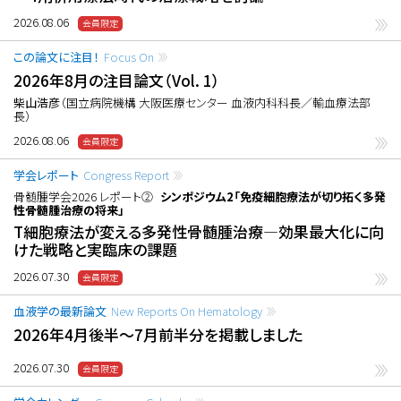
2026.08.06
この論文に注目！
Focus On
2026年8月の注目論文（Vol. 1）
柴山浩彦
（国立病院機構 大阪医療センター 血液内科科長／輸血療法部
長）
2026.08.06
学会レポート
Congress Report
骨髄腫学会2026 レポート②
シンポジウム2「免疫細胞療法が切り拓く多発
性骨髄腫治療の将来」
T細胞療法が変える多発性骨髄腫治療―効果最大化に向
けた戦略と実臨床の課題
2026.07.30
血液学の最新論文
New Reports On Hematology
2026年4月後半〜7月前半分を掲載しました
2026.07.30