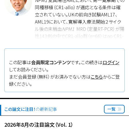
NPM1
変異陽性AMLにおいて第一寛解期での
同種移植（CR1-allo）が適応となる条件は確
立されていない。UKの前向き試験AML17、
AML19において、寛解導入療法開始２サイク
ル後の末梢血
NPM1
MRD（定量RT-PCR）が陽
性143例の中でCR1-allo群（n=66）はno CR1-
allo群よりも3年OSが良好であった（61％ vs.
24％）。一方で、MRD陰性の594例においては
CR1-allo群（n=101）とno CR1-allo群の間で
この記事は
会員限定コンテンツ
です。この続きは
ログイン
有意差は認めなかった（79％ vs. 82％）。ま
してお読みください。
た、前処置強度は成績に影響しなかった。
まだ会員登録（無料）がお済みでない方は
こちら
からご登
FLT3
-ITD変異が併存する群に限定しても
録ください。
MRD陽性例でのみCR1-alloの優位性（3年
OS、45％ vs. 18％）が示され、FLT3のアリル割
合は影響しなかった。今後、
FLT3
-ITDのMRD
評価や60歳以上のデータ蓄積が望まれる。
この論文に注目！
の最新記事
一覧
NPM1
変異陽性AML（
FLT3
-ITD陰性）は予後
良好群とされる一方で、MRD残存例ではCR1-
2026年8月の注目論文（Vol. 1）