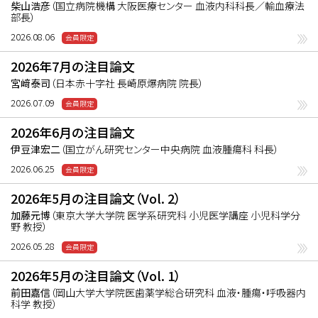
alloが有用であることを示す内容である。
柴山浩彦
（国立病院機構 大阪医療センター 血液内科科長／輸血療法
部長）
2026.08.06
2026年7月の注目論文
宮﨑泰司
（日本赤十字社 長崎原爆病院 院長）
2026.07.09
2026年6月の注目論文
伊豆津宏二
（国立がん研究センター中央病院 血液腫瘍科 科長）
2026.06.25
2026年5月の注目論文（Vol. 2）
加藤元博
（東京大学大学院 医学系研究科 小児医学講座 小児科学分
野 教授）
2026.05.28
2026年5月の注目論文（Vol. 1）
前田嘉信
（岡山大学大学院医歯薬学総合研究科 血液・腫瘍・呼吸器内
科学 教授）