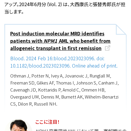
アップ。2024年6月分（Vol. 2）は、大西康氏と張替秀郎氏が担
当します。
Post induction molecular MRD identifies
patients with
NPM1
AML who benefit from
allogeneic transplant in first remission
Blood. 2024 Feb 16:blood.2023023096. doi:
10.1182/blood.2023023096. Online ahead of print.
Othman J, Potter N, Ivey A, Jovanovic J, Runglall M,
Freeman SD, Gilkes AF, Thomas I, Johnson S, Canham J,
Cavenagh JD, Kottaridis P, Arnold C, Ommen HB,
Overgaard UM, Dennis M, Burnett AK, Wilhelm-Benartzi
CS, Dilon R, Russell NH.
ここに注目！