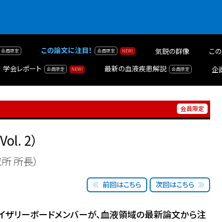
この論文に注目！
気鋭の群像
この
学会レポート
最新の血液疾患解説
企
Vol. 2）
所 所長）
前回はこちら
次回はこちら
アドバイザリーボードメンバーが、血液領域の最新論文から注