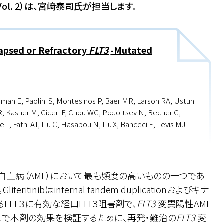
ol. 2）は、宮﨑泰司氏が担当します。
lapsed or Refractory
FLT3
-Mutated
erman E, Paolini S, Montesinos P, Baer MR, Larson RA, Ustun
n R, Kasner M, Ciceri F, Chou WC, Podoltsev N, Recher C,
, Fathi AT, Liu C, Hasabou N, Liu X, Bahceci E, Levis MJ
血病（AML）において最も頻度の高いものの一つであ
itinibはinternal tandem duplicationおよびキナ
LT３に有効な経口FLT3阻害剤で、
FLT3
変異陽性AML
こで本剤の効果を検証するために、再発・難治の
FLT3
変