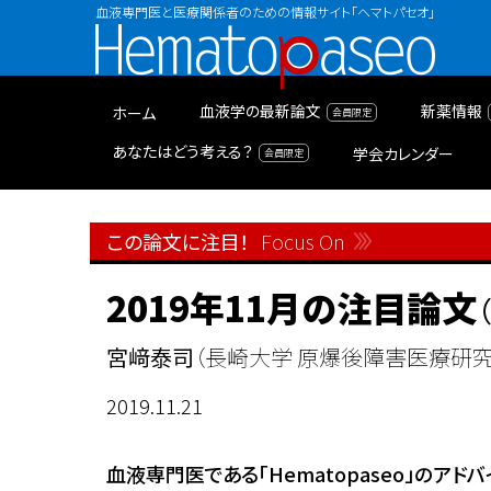
血液専門医と医療関係者のための情報サイト「ヘマトパセオ」
Hematopaseo
血液学の最新論文
新薬情報
ホーム
あなたはどう考える？
学会カレンダー
この論文に注目！
Focus On
2019年11月の注目論文
（
宮﨑泰司
（長崎大学 原爆後障害医療研究
2019.11.21
血液専門医である「Hematopaseo」の