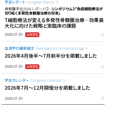
学会レポート
Congress Report
骨髄腫学会2026 レポート②
シンポジウム2「免疫細胞療法が
切り拓く多発性骨髄腫治療の将来」
T細胞療法が変える多発性骨髄腫治療―効果最
大化に向けた戦略と実臨床の課題
2026.07.30
血液学の最新論文
New Reports On Hematology
2026年4月後半〜7月前半分を掲載しました
2026.07.30
学会カレンダー
Congress Calendar
2026年7月〜12月開催分を掲載しました
2026.07.30