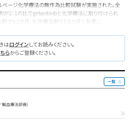
nibとサルベージ化学療法の無作為比較試験が実施された。全
2：1の比でgirteritinibと化学療法に割り付けられ
inib群で9.3カ月、化学療法群で5.6カ月と有意に
0.001）。Grade3以上の有害事象はgilteritinib群に少なく、
FLT3変異陽性AMLへの新たな治療薬と考えられた。
きは
ログイン
してお読みください。
こちら
からご登録ください。
一覧
／輸血療法部長）