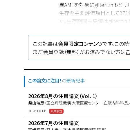
異AMLを対象にgilteriti
生存を主要評価項目として371例が
た。生存期間中央値はgilterit
gilteritinib群が優っていた（P<
gilteritinibは再発・難治
この記事は
会員限定コンテンツ
です。この続
まだ会員登録（無料）がお済みでない方は
この論文に注目！
の最新記事
2026年8月の注目論文（Vol. 1）
柴山浩彦
（国立病院機構 大阪医療センター 血液内科科長
2026.08.06
2026年7月の注目論文
宮﨑泰司
（日本赤十字社 長崎原爆病院 院長）