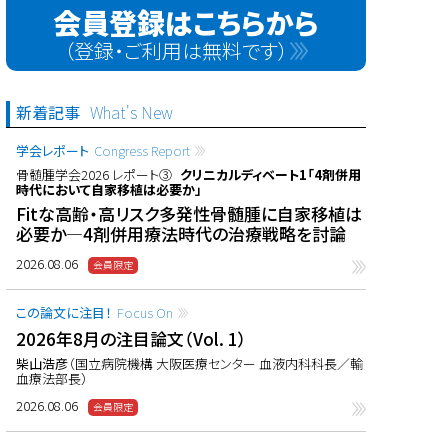
会員登録はこちらから
（登録・ご利用は無料です）
新着記事
What's New
学会レポート
Congress Report
骨髄腫学会2026 レポート③
クリニカルディベート1「4剤併用
時代において自家移植は必要か」
Fitな高齢・高リスク多発性骨髄腫に自家移植は
必要か―4剤併用療法時代の治療戦略を討論
2026.08.06
この論文に注目！
Focus On
2026年8月の注目論文（Vol. 1）
柴山浩彦
（国立病院機構 大阪医療センター 血液内科科長／輸
血療法部長）
2026.08.06