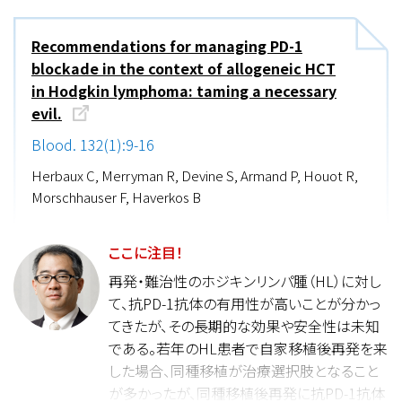
Recommendations for managing PD-1
blockade in the context of allogeneic HCT
in Hodgkin lymphoma: taming a necessary
evil.
Blood. 132(1):9-16
Herbaux C, Merryman R, Devine S, Armand P, Houot R,
Morschhauser F, Haverkos B
ここに注目！
再発・難治性のホジキンリンパ腫（HL）に対し
て、抗PD-1抗体の有用性が高いことが分かっ
てきたが、その長期的な効果や安全性は未知
である。若年のHL患者で自家移植後再発を来
した場合、同種移植が治療選択肢となること
が多かったが、同種移植後再発に抗PD-1抗体