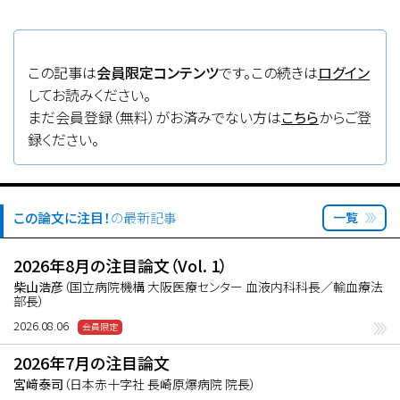
療法が行なわれたり、逆に抗PD-1抗体療法後
に同種移植が行なわれたりすることが少なく
ない。同種移植前後の抗PD-1抗体療法の効果
この記事は
会員限定コンテンツ
です。この続きは
ログイン
と安全性について、これまで後方視的研究が
してお読みください。
いくつか報告されているが、現時点での知見を
まだ会員登録（無料）がお済みでない方は
こちら
からご登
まとめた専門家によるrecommendationとし
録ください。
て重要な報告である。
この論文に注目！
の最新記事
一覧
2026年8月の注目論文（Vol. 1）
柴山浩彦
（国立病院機構 大阪医療センター 血液内科科長／輸血療法
部長）
2026.08.06
2026年7月の注目論文
宮﨑泰司
（日本赤十字社 長崎原爆病院 院長）