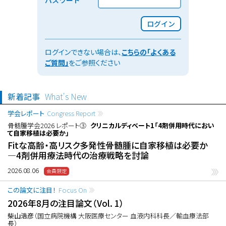
ログイン
ログインできない場合は、
こちらの「よくある
ご質問」
をご参照ください
新着記事
What's New
学会レポート
Congress Report
骨髄腫学会2026 レポート③
クリニカルディベート1「4剤併用時代におい
て自家移植は必要か」
Fitな高齢・高リスク多発性骨髄腫に自家移植は必要か
―4剤併用療法時代の治療戦略を討論
2026.08.06
この論文に注目！
Focus On
2026年8月の注目論文（Vol. 1）
柴山浩彦
（国立病院機構 大阪医療センター 血液内科科長／輸血療法部
長）