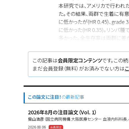
本研究では、アメリカで行われた
た。その結果、両群で生着に有意な
に低かったが(HR 0.45)、gr
に低かった(HR 0.35)。リ
多かった。全生存率は両群に差がなかったが
で有意に高かった。慢性GVHD
て確認が必要だが、現時点ではP
この記事は
会員限定コンテンツ
です。この続
まだ会員登録（無料）がお済みでない方は
この論文に注目！
の最新記事
2026年8月の注目論文（Vol. 1）
柴山浩彦
（国立病院機構 大阪医療センター 血液内科科長
2026.08.06