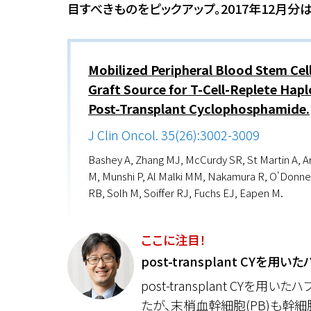
目すべきものをピックアップ。2017年12月分
Mobilized Peripheral Blood Stem Ce
Graft Source for T-Cell-Replete Hap
Post-Transplant Cyclophosphamide.
J Clin Oncol. 35(26):3002-3009
Bashey A, Zhang MJ, McCurdy SR, St Martin A, Ar
M, Munshi P, Al Malki MM, Nakamura R, O'Donnel
RB, Solh M, Soiffer RJ, Fuchs EJ, Eapen M.
ここに注目！
post-transplant CY
post-transplant CY
たが、末梢血幹細胞(PB)も幹