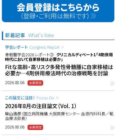
会員登録はこちらから
（登録・ご利用は無料です）
新着記事
What's New
学会レポート
Congress Report
骨髄腫学会2026 レポート③
クリニカルディベート1「4剤併用
時代において自家移植は必要か」
Fitな高齢・高リスク多発性骨髄腫に自家移植は
必要か―4剤併用療法時代の治療戦略を討論
2026.08.06
この論文に注目！
Focus On
2026年8月の注目論文（Vol. 1）
柴山浩彦
（国立病院機構 大阪医療センター 血液内科科長／輸
血療法部長）
2026.08.06