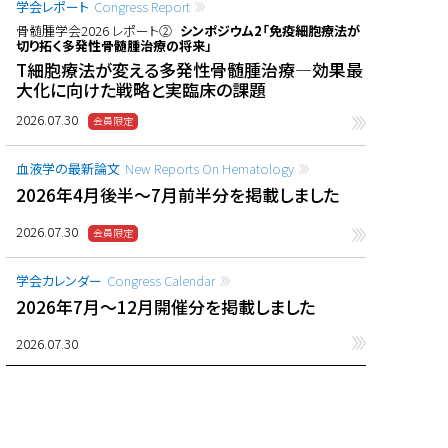
学会レポート
Congress Report
骨髄腫学会2026 レポート②
シンポジウム2「免疫細胞療法が
切り拓く多発性骨髄腫治療の将来」
T細胞療法が変える多発性骨髄腫治療―効果最
大化に向けた戦略と実臨床の課題
2026.07.30
血液学の最新論文
New Reports On Hematology
2026年4月後半〜7月前半分を掲載しました
2026.07.30
学会カレンダー
Congress Calendar
2026年7月〜12月開催分を掲載しました
2026.07.30