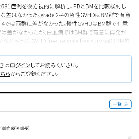
681症例を後方視的に解析し、PBとBMを比較検討し
差はなかった。grade 2-4の急性GVHDはBM群で有意
ade 3-4では両群に差がなかった。慢性GVHDはBM群で有意
ンパ腫では差がなかったが、白血病ではBM群で有意に再発が
、GVHD free、relapse free survivalはBM群
がPBで増加するかも含め、その特徴は前向き試験によっ
BとBM両方とも移植ソースとなり得ると考えられる。
きは
ログイン
してお読みください。
こちら
からご登録ください。
一覧
／輸血療法部長）