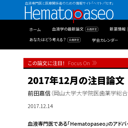
血液専門医と医療関係者のための情報サイト「ヘマトパセオ」
Hematopaseo
血液学の最新論文
新薬情報
ホーム
あなたはどう考える？
学会カレンダー
この論文に注目！
Focus On
2017年12月の注目論文
前田嘉信
（岡山大学大学院医歯薬学総合研
2017.12.14
血液専門医である「Hematopaseo」の