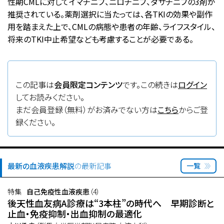
性期CMLに対してイマチニブ、ニロチニブ、ダサチニブの3剤が
推奨されている。薬剤選択に当たっては、各TKIの効果や副作
用を踏まえた上で、CMLの病態や患者の年齢、ライフスタイル、
将来のTKI中止希望なども考慮することが必要である。
この記事は
会員限定コンテンツ
です。この続きは
ログイン
してお読みください。
まだ会員登録（無料）がお済みでない方は
こちら
からご登
録ください。
最新の血液疾患解説
の最新記事
一覧
特集
自己免疫性血液疾患
（4）
後天性血友病A診療は“3本柱”の時代へ 早期診断と
止血・免疫抑制・出血抑制の最適化