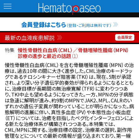
Hematopaseo
会員登録はこちら
（登録・ご利用は無料です）
最新の血液疾患解説
特集
慢性骨髄性白血病（CML）／骨髄増殖性腫瘍（MPN）
診療の進歩と最近の話題
（1）
慢性骨髄性白血病（CML）を含む骨髄増殖性腫瘍（MPN）の治
療は、過去10年の間に大きく進歩した。CML治療のキードラッ
グであるチロシンキナーゼ阻害薬（TKI）は、現在、5剤が承認
され、より深い分子遺伝学的奏効が得られるようになるととも
に、治療目標が長期間の無治療寛解（TFR）に変わりつつあ
り、TKI中止も望めるようになってきた。一方、MPNの分子病態
は急速に解明が進み、約9割のMPNでJAK2、MPL、CALRのい
ずれかの遺伝子変異が関わっていることが明らかになった。病
態解明の進展に伴い、真性多血症（PV）や本態性血小板血症
（ET）については、治癒を目指したペグ化インターフェロンによ
る新たな治療体系が構築されつつある。本特集では、
CML/MPNに関する、治療目標の設定、治療薬の選択、副作用
管理などについての最新の情報が盛り込まれており、第一線