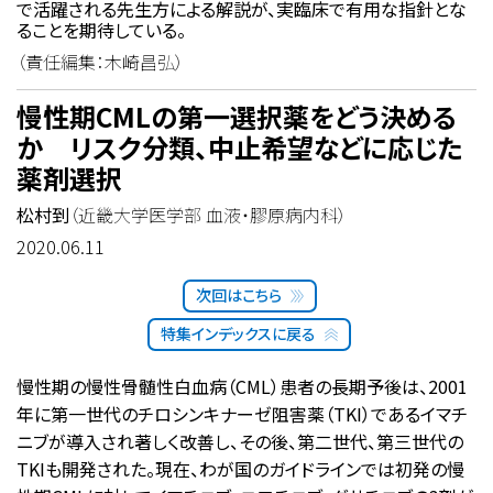
で活躍される先生方による解説が、実臨床で有用な指針とな
ることを期待している。
（責任編集：木崎昌弘）
慢性期CMLの第一選択薬をどう決める
か リスク分類、中止希望などに応じた
薬剤選択
松村到
（近畿大学医学部 血液・膠原病内科）
2020.06.11
次回はこちら
特集インデックスに戻る
慢性期の慢性骨髄性白血病（CML）患者の長期予後は、2001
年に第一世代のチロシンキナーゼ阻害薬（TKI）であるイマチ
ニブが導入され著しく改善し、その後、第二世代、第三世代の
TKIも開発された。現在、わが国のガイドラインでは初発の慢