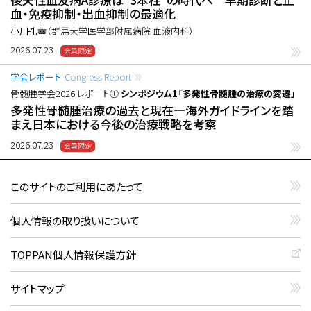
血・免疫抑制・出血抑制の最適化
小川孔幸
（群馬大学医学部附属病院 血液内科）
2026.07.23
学会レポート
Congress Report
骨髄腫学会2026 レポート①
シンポジウム1「多発性骨髄腫の治療の変遷」
多発性骨髄腫治療の過去と現在―海外ガイドラインを踏
まえ日本における今後の治療戦略を考察
2026.07.23
このサイトのご利用にあたって
個人情報の取り扱いについて
TOPPAN個人情報保護方針
サイトマップ