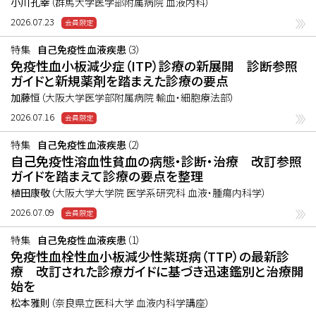
小川孔幸
（群馬大学医学部附属病院 血液内科）
2026.07.23
特集
自己免疫性血液疾患
（3）
免疫性血小板減少症（ITP）診療の新展開 診断参照
ガイドと新規薬剤を踏まえた診療の要点
加藤恒
（大阪大学医学部附属病院 輸血・細胞療法部）
2026.07.16
特集
自己免疫性血液疾患
（2）
自己免疫性溶血性貧血の病態・診断・治療 改訂参照
ガイドを踏まえて診療の要点を整理
植田康敬
（大阪大学大学院 医学系研究科 血液・腫瘍内科学）
2026.07.09
特集
自己免疫性血液疾患
（1）
免疫性血栓性血小板減少性紫斑病（TTP）の最新診
療 改訂された診療ガイドに基づき迅速鑑別と治療開
始を
松本雅則
（奈良県立医科大学 血液内科学講座）