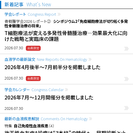
新着記事
What's New
学会レポート
Congress Report
骨髄腫学会2026 レポート②
シンポジウム2「免疫細胞療法が切り拓く多発
性骨髄腫治療の将来」
T細胞療法が変える多発性骨髄腫治療―効果最大化に向
けた戦略と実臨床の課題
2026.07.30
血液学の最新論文
New Reports On Hematology
2026年4月後半〜7月前半分を掲載しました
2026.07.30
学会カレンダー
Congress Calendar
2026年7月〜12月開催分を掲載しました
2026.07.30
最新の血液疾患解説
Comments On Hematology
特集
自己免疫性血液疾患
（4）
後天性血友病A診療は“3本柱”の時代へ 早期診断と止