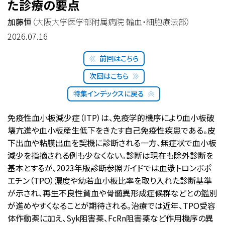
た診療の要点
加藤恒
（大阪大学医学部附属病院 輸血・細胞療法部）
2026.07.16
前回はこちら
次回はこちら
特集インデックスに戻る
免疫性血小板減少症（ITP）は、免疫学的機序により血小板破
壊亢進や血小板産生低下をきたす自己免疫性疾患である。皮
下出血や粘膜出血を契機に診断される一方、無症状で血小板
減少を指摘される例も少なくない。診断は現在も除外診断を
基本とするが、2023年版診断参照ガイドでは血漿トロンボポ
エチン（TPO）濃度や幼若血小板比率を取り入れた診断基準
が示され、再生不良性貧血や骨髄異形成症候群などとの鑑別
が進めやすくなることが期待される。治療では近年、TPO受容
体作動薬に加え、Syk阻害薬、FcRn阻害薬など作用機序の異