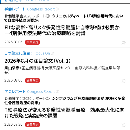
学会レポート
Congress Report
骨髄腫学会2026 レポート③
クリニカルディベート1「4剤併用時代におい
て自家移植は必要か」
Fitな高齢・高リスク多発性骨髄腫に自家移植は必要か
―4剤併用療法時代の治療戦略を討論
2026.08.06
この論文に注目！
Focus On
2026年8月の注目論文（Vol. 1）
柴山浩彦
（国立病院機構 大阪医療センター 血液内科科長／輸血療法部
長）
2026.08.06
学会レポート
Congress Report
骨髄腫学会2026 レポート②
シンポジウム2「免疫細胞療法が切り拓く多発
性骨髄腫治療の将来」
T細胞療法が変える多発性骨髄腫治療―効果最大化に向
けた戦略と実臨床の課題
2026.07.30