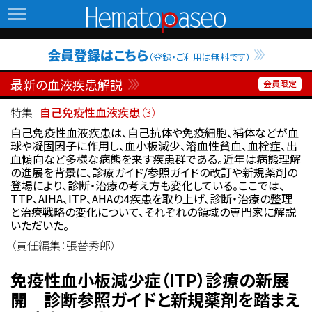
Hematopaseo
会員登録はこちら
（登録・ご利用は無料です）
最新の血液疾患解説
特集
自己免疫性血液疾患
（3）
自己免疫性血液疾患は、自己抗体や免疫細胞、補体などが血
球や凝固因子に作用し、血小板減少、溶血性貧血、血栓症、出
血傾向など多様な病態を来す疾患群である。近年は病態理解
の進展を背景に、診療ガイド/参照ガイドの改訂や新規薬剤の
登場により、診断・治療の考え方も変化している。ここでは、
TTP、AIHA、ITP、AHAの4疾患を取り上げ、診断・治療の整理
と治療戦略の変化について、それぞれの領域の専門家に解説
いただいた。
（責任編集：張替秀郎）
免疫性血小板減少症（ITP）診療の新展
開 診断参照ガイドと新規薬剤を踏まえ