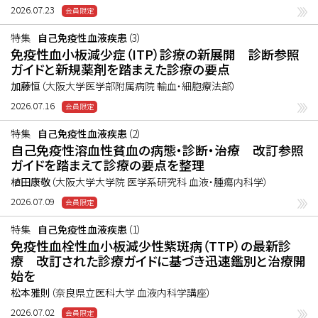
2026.07.23
特集
自己免疫性血液疾患
（3）
免疫性血小板減少症（ITP）診療の新展開 診断参照
ガイドと新規薬剤を踏まえた診療の要点
加藤恒
（大阪大学医学部附属病院 輸血・細胞療法部）
2026.07.16
特集
自己免疫性血液疾患
（2）
自己免疫性溶血性貧血の病態・診断・治療 改訂参照
ガイドを踏まえて診療の要点を整理
植田康敬
（大阪大学大学院 医学系研究科 血液・腫瘍内科学）
2026.07.09
特集
自己免疫性血液疾患
（1）
免疫性血栓性血小板減少性紫斑病（TTP）の最新診
療 改訂された診療ガイドに基づき迅速鑑別と治療開
始を
松本雅則
（奈良県立医科大学 血液内科学講座）
2026.07.02