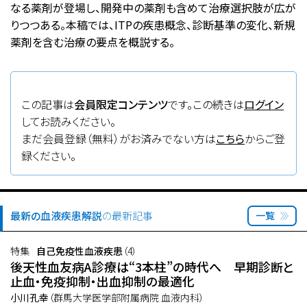
なる薬剤が登場し、開発中の薬剤も含めて治療選択肢が広が
りつつある。本稿では、ITPの疾患概念、診断基準の変化、新規
薬剤を含む治療の要点を概説する。
この記事は
会員限定コンテンツ
です。この続きは
ログイン
してお読みください。
まだ会員登録（無料）がお済みでない方は
こちら
からご登
録ください。
最新の血液疾患解説
の最新記事
一覧
特集
自己免疫性血液疾患
（4）
後天性血友病A診療は“3本柱”の時代へ 早期診断と
止血・免疫抑制・出血抑制の最適化
小川孔幸
（群馬大学医学部附属病院 血液内科）