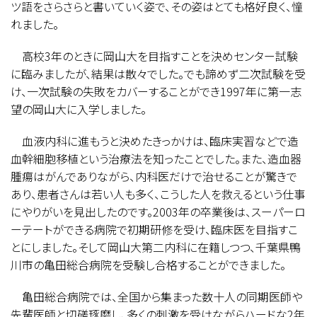
ツ語をさらさらと書いていく姿で、その姿はとても格好良く、憧
れました。
高校3年のときに岡山大を目指すことを決めセンター試験
に臨みましたが、結果は散々でした。でも諦めず二次試験を受
け、一次試験の失敗をカバーすることができ1997年に第一志
望の岡山大に入学しました。
血液内科に進もうと決めたきっかけは、臨床実習などで造
血幹細胞移植という治療法を知ったことでした。また、造血器
腫瘍はがんでありながら、内科医だけで治せることが驚きで
あり、患者さんは若い人も多く、こうした人を救えるという仕事
にやりがいを見出したのです。2003年の卒業後は、スーパーロ
ーテートができる病院で初期研修を受け、臨床医を目指すこ
とにしました。そして岡山大第二内科に在籍しつつ、千葉県鴨
川市の亀田総合病院を受験し合格することができました。
亀田総合病院では、全国から集まった数十人の同期医師や
先輩医師と切磋琢磨し、多くの刺激を受けながらハードな2年