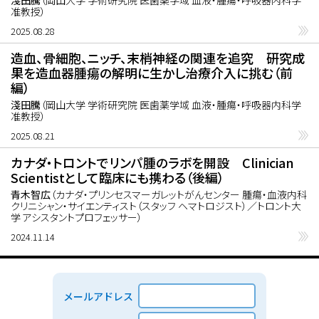
淺田騰
（岡山大学 学術研究院 医歯薬学域 血液・腫瘍・呼吸器内科学
准教授）
2025.08.28
造血、骨細胞、ニッチ、末梢神経の関連を追究 研究成
果を造血器腫瘍の解明に生かし治療介入に挑む（前
編）
淺田騰
（岡山大学 学術研究院 医歯薬学域 血液・腫瘍・呼吸器内科学
准教授）
2025.08.21
カナダ・トロントでリンパ腫のラボを開設 Clinician
Scientistとして臨床にも携わる（後編）
青木智広
（カナダ・プリンセスマーガレットがんセンター 腫瘍・血液内科
クリニシャン・サイエンティスト（スタッフ ヘマトロジスト）／トロント大
学 アシスタントプロフェッサー）
2024.11.14
メールアドレス