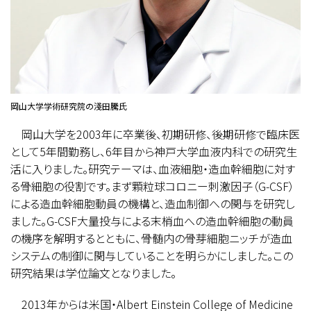
岡山大学学術研究院の淺田騰氏
岡山大学を2003年に卒業後、初期研修、後期研修で臨床医
として5年間勤務し、6年目から神戸大学血液内科での研究生
活に入りました。研究テーマは、血液細胞・造血幹細胞に対す
る骨細胞の役割です。まず顆粒球コロニー刺激因子（G-CSF）
による造血幹細胞動員の機構と、造血制御への関与を研究し
ました。G-CSF大量投与による末梢血への造血幹細胞の動員
の機序を解明するとともに、骨髄内の骨芽細胞ニッチが造血
システムの制御に関与していることを明らかにしました。この
研究結果は学位論文となりました。
2013年からは米国・Albert Einstein College of Medicine