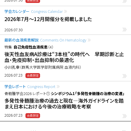
学会カレンダー
Congress Calendar
2026年7月〜12月開催分を掲載しました
2026.07.30
最新の血液疾患解説
Comments On Hematology
特集
自己免疫性血液疾患
（4）
後天性血友病A診療は“3本柱”の時代へ 早期診断と止
血・免疫抑制・出血抑制の最適化
小川孔幸
（群馬大学医学部附属病院 血液内科）
2026.07.23
学会レポート
Congress Report
骨髄腫学会2026 レポート①
シンポジウム1「多発性骨髄腫の治療の変遷」
多発性骨髄腫治療の過去と現在―海外ガイドラインを踏
まえ日本における今後の治療戦略を考察
2026.07.23