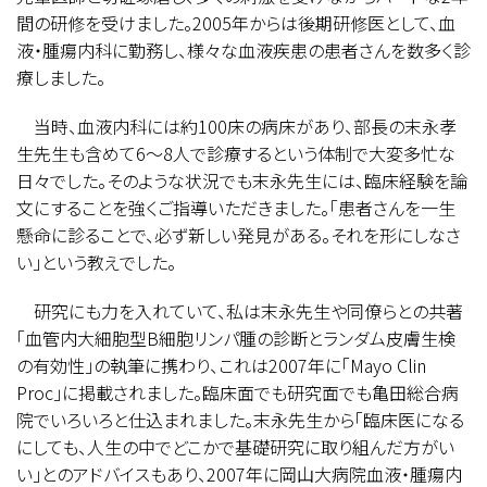
間の研修を受けました。2005年からは後期研修医として、血
液・腫瘍内科に勤務し、様々な血液疾患の患者さんを数多く診
療しました。
当時、血液内科には約100床の病床があり、部長の末永孝
生先生も含めて6〜8人で診療するという体制で大変多忙な
日々でした。そのような状況でも末永先生には、臨床経験を論
文にすることを強くご指導いただきました。「患者さんを一生
懸命に診ることで、必ず新しい発見がある。それを形にしなさ
い」という教えでした。
研究にも力を入れていて、私は末永先生や同僚らとの共著
「血管内大細胞型B細胞リンパ腫の診断とランダム皮膚生検
の有効性」の執筆に携わり、これは2007年に「Mayo Clin
Proc」に掲載されました。臨床面でも研究面でも亀田総合病
院でいろいろと仕込まれました。末永先生から「臨床医になる
にしても、人生の中でどこかで基礎研究に取り組んだ方がい
い」とのアドバイスもあり、2007年に岡山大病院血液・腫瘍内