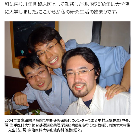
科に戻り、1年間臨床医として勤務した後、翌2008年に大学院
に入学しました。ここからが私の研究生活の始まりです。
2004年頃 亀田総合病院で初期研修医時代のメンターである中村正帆先生（中央、
現・岩手医科大学統合基礎講座薬理学講座病態制御学分野 教授）、同期の木村俊
一先生（左、現・自治医科大学血液内科 准教授）と。