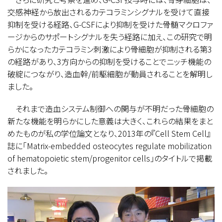
交感神経から放出されるカテコラミンシグナルを受けて直接
抑制を受ける経路、G-CSFにより抑制を受けた骨髄マクロファ
ージからのサポートシグナルを失う経路に加え、この研究で明
らかになったカテコラミン刺激により骨細胞が抑制される第3
の経路があり、3方向からの抑制を受けることでニッチ機能の
破綻につながり、造血幹/前駆細胞が動員されることを解明し
ました。
それまで造血システム制御への関与が不明だった骨細胞の
新たな機能を明らかにした意義は大きく、これらの結果をまと
めたものが私の学位論文となり、2013年の『Cell Stem Cell』
誌に「Matrix-embedded osteocytes regulate mobilization
of hematopoietic stem/progenitor cells」のタイトルで掲載
されました。