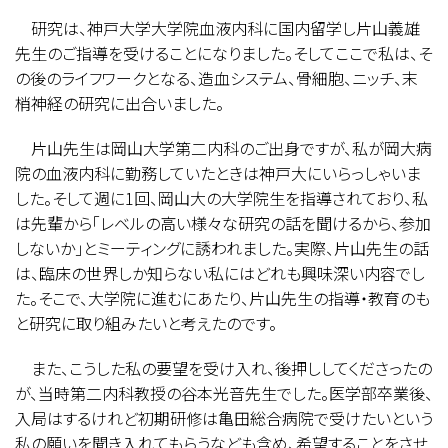
研究は、神戸大学大学院血液内科に国内留学し片山義雄
先生のご指導を受けることになりました。そしてここで私は、そ
の後のライフワークとなる、造血システム、骨細胞、ニッチ、末
梢神経の研究に出合いました。
片山先生は岡山大学第二内科のご出身ですが、私が岡大病
院の血液内科に勤務していたときは神戸大にいらっしゃいま
した。そして週に1回、岡山大の大学院生を指導されており、私
は先輩から「レベルの高い様々な研究の話を聞けるから、参加
しないか」とミーティングに誘われました。実際、片山先生の話
は、臨床の世界しか知らない私にはどれも興味深い内容でし
た。そこで、大学院に進むにあたり、片山先生の指導・教育のも
と研究に取り組みたいと考えたのです。
また、こうした私の要望を受け入れ、後押ししてくださったの
が、当時第二内科教授の谷本光音先生でした。医学部卒業後、
入局はするけれど初期研修は亀田総合病院で受けたいという
私の願いを聞き入れてもらうなども含め、希望することをさせ