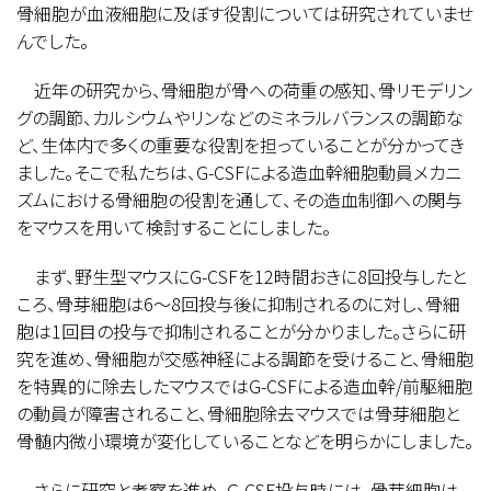
骨細胞が血液細胞に及ぼす役割については研究されていませ
んでした。
近年の研究から、骨細胞が骨への荷重の感知、骨リモデリン
グの調節、カルシウムやリンなどのミネラルバランスの調節な
ど、生体内で多くの重要な役割を担っていることが分かってき
ました。そこで私たちは、G-CSFによる造血幹細胞動員メカニ
ズムにおける骨細胞の役割を通して、その造血制御への関与
をマウスを用いて検討することにしました。
まず、野生型マウスにG-CSFを12時間おきに8回投与したと
ころ、骨芽細胞は6〜8回投与後に抑制されるのに対し、骨細
胞は1回目の投与で抑制されることが分かりました。さらに研
究を進め、骨細胞が交感神経による調節を受けること、骨細胞
を特異的に除去したマウスではG-CSFによる造血幹/前駆細胞
の動員が障害されること、骨細胞除去マウスでは骨芽細胞と
骨髄内微小環境が変化していることなどを明らかにしました。
さらに研究と考察を進め、G-CSF投与時には、骨芽細胞は、