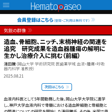
Hematopaseo
会員登録はこちら
（登録・ご利用は無料です）
気鋭の群像
造血、骨細胞、ニッチ、末梢神経の関連を
追究 研究成果を造血器腫瘍の解明に
生かし治療介入に挑む（前編）
淺田騰
（岡山大学 学術研究院 医歯薬学域 血液・腫瘍・呼吸
器内科学 准教授）
2025.08.21
次回はこちら
血液内科医として5年間勤務した後、岡山大学大学院に進学
し、神戸大学血液内科で骨髄における造血幹細胞と骨細胞と
の関連についての研究を開始した淺田騰氏。その後、米国で骨