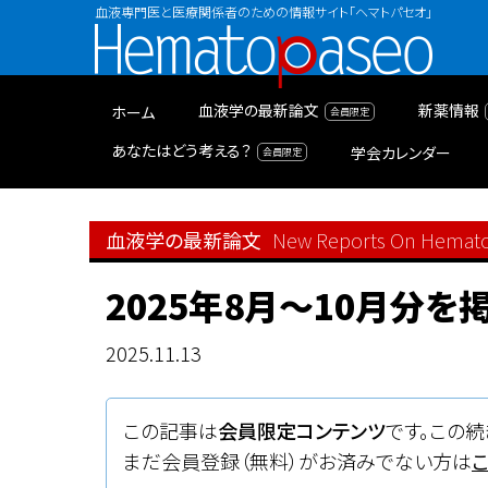
血液専門医と医療関係者のための情報サイト「ヘマトパセオ」
Hematopaseo
血液学の最新論文
新薬情報
ホーム
あなたはどう考える？
学会カレンダー
血液学の最新論文
New Reports On Hemat
2025年8月〜10月分を
2025.11.13
この記事は
会員限定コンテンツ
です。この続
まだ会員登録（無料）がお済みでない方は