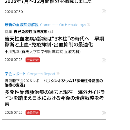
2026年7月〜12月開催分を掲載しました
2026.07.30
最新の血液疾患解説
Comments On Hematology
特集
自己免疫性血液疾患
（4）
後天性血友病A診療は“3本柱”の時代へ 早期
診断と止血・免疫抑制・出血抑制の最適化
小川孔幸
（群馬大学医学部附属病院 血液内科）
2026.07.23
学会レポート
Congress Report
骨髄腫学会2026 レポート①
シンポジウム1「多発性骨髄腫の
治療の変遷」
多発性骨髄腫治療の過去と現在―海外ガイドラ
インを踏まえ日本における今後の治療戦略を考
察
2026.07.23