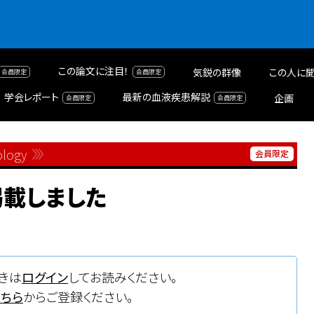
この論文に注目！
気鋭の群像
この人に聞
学会レポート
最新の血液疾患解説
企画
ology
掲載しました
きは
ログイン
してお読みください。
こちら
からご登録ください。