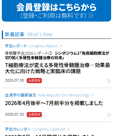
会員登録はこちらから
（登録・ご利用は無料です）
新着記事
What's New
学会レポート
Congress Report
骨髄腫学会2026 レポート②
シンポジウム2「免疫細胞療法が
切り拓く多発性骨髄腫治療の将来」
T細胞療法が変える多発性骨髄腫治療―効果最
大化に向けた戦略と実臨床の課題
2026.07.30
血液学の最新論文
New Reports On Hematology
2026年4月後半〜7月前半分を掲載しました
2026.07.30
学会カレンダー
Congress Calendar