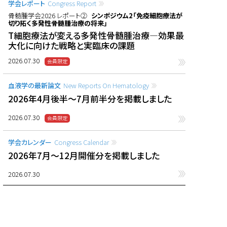
学会レポート
Congress Report
骨髄腫学会2026 レポート②
シンポジウム2「免疫細胞療法が
切り拓く多発性骨髄腫治療の将来」
T細胞療法が変える多発性骨髄腫治療―効果最
大化に向けた戦略と実臨床の課題
2026.07.30
血液学の最新論文
New Reports On Hematology
2026年4月後半〜7月前半分を掲載しました
2026.07.30
学会カレンダー
Congress Calendar
2026年7月〜12月開催分を掲載しました
2026.07.30