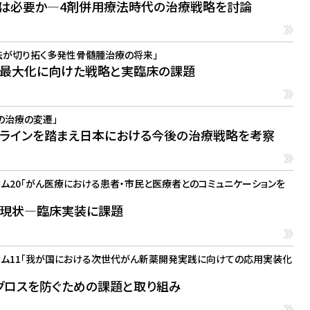
植は必要か―4剤併用療法時代の治療戦略を討論
法が切り拓く多発性骨髄腫治療の将来」
果最大化に向けた戦略と実臨床の課題
の治療の変遷」
ラインを踏まえ日本における今後の治療戦略を考察
ム20「がん医療における患者・市民と医療者とのコミュニケーションを
の現状―臨床実装に課題
ウム11「我が国における次世代がん新薬開発実践に向けての応用実装化
グロスを防ぐための課題と取り組み