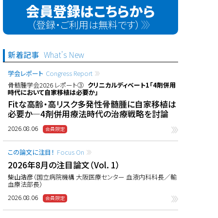
会員登録はこちらから
（登録・ご利用は無料です）
新着記事
What's New
学会レポート
Congress Report
骨髄腫学会2026 レポート③
クリニカルディベート1「4剤併用
時代において自家移植は必要か」
Fitな高齢・高リスク多発性骨髄腫に自家移植は
必要か―4剤併用療法時代の治療戦略を討論
2026.08.06
この論文に注目！
Focus On
2026年8月の注目論文（Vol. 1）
柴山浩彦
（国立病院機構 大阪医療センター 血液内科科長／輸
血療法部長）
2026.08.06