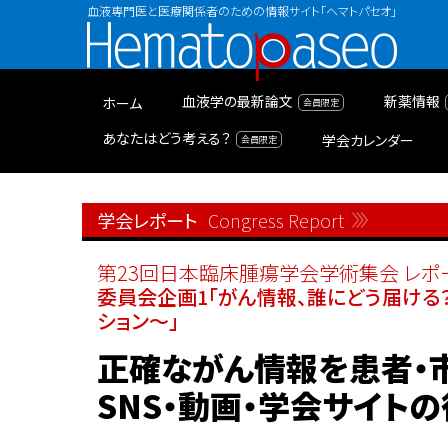
血液専門医と医療関係者のための情報サイト「ヘマトパセオ」
Hematopaseo
血液学の最新論文
新薬情報
ホーム
あなたはどう考える？
学会カレンダー
学会レポート
Congress Report
第23回日本臨床腫瘍学会学術集会 レポ
委員会企画1「がん情報、誰にどう届ける
ション～」
正確ながん情報を患者・
SNS・動画・学会サイト