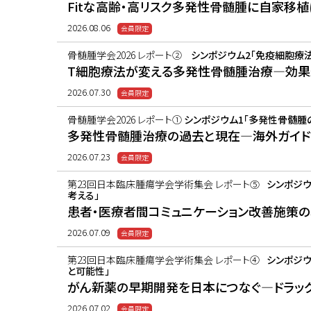
Fitな高齢・高リスク多発性骨髄腫に自家移
2026.08.06
骨髄腫学会2026 レポート②
シンポジウム2「免疫細胞療
T細胞療法が変える多発性骨髄腫治療―効
2026.07.30
骨髄腫学会2026 レポート①
シンポジウム1「多発性骨髄腫
多発性骨髄腫治療の過去と現在―海外ガイド
2026.07.23
第23回日本臨床腫瘍学会学術集会 レポート⑤
シンポジウ
考える」
患者・医療者間コミュニケーション改善施策
2026.07.09
第23回日本臨床腫瘍学会学術集会 レポート④
シンポジ
と可能性」
がん新薬の早期開発を日本につなぐ―ドラッ
2026.07.02