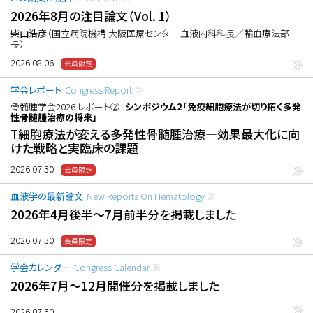
2026年8月の注目論文（Vol. 1）
柴山浩彦
（国立病院機構 大阪医療センター 血液内科科長／輸血療法部
長）
2026.08.06
学会レポート
Congress Report
骨髄腫学会2026 レポート②
シンポジウム2「免疫細胞療法が切り拓く多発
性骨髄腫治療の将来」
T細胞療法が変える多発性骨髄腫治療―効果最大化に向
けた戦略と実臨床の課題
2026.07.30
血液学の最新論文
New Reports On Hematology
2026年4月後半〜7月前半分を掲載しました
2026.07.30
学会カレンダー
Congress Calendar
2026年7月〜12月開催分を掲載しました
2026.07.30