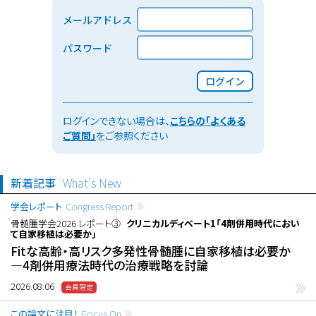
メールアドレス
パスワード
ログイン
ログインできない場合は、
こちらの「よくある
ご質問」
をご参照ください
新着記事
What's New
学会レポート
Congress Report
骨髄腫学会2026 レポート③
クリニカルディベート1「4剤併用時代におい
て自家移植は必要か」
Fitな高齢・高リスク多発性骨髄腫に自家移植は必要か
―4剤併用療法時代の治療戦略を討論
2026.08.06
この論文に注目！
Focus On