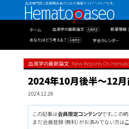
血液専門医と医療関係者のための情報サイト「ヘマトパセオ」
Hematopaseo
血液学の最新論文
新薬情報
ホーム
あなたはどう考える？
学会カレンダー
血液学の最新論文
New Reports On Hemat
2024年10月後半〜1
2024.12.26
この記事は
会員限定コンテンツ
です。この続
まだ会員登録（無料）がお済みでない方は