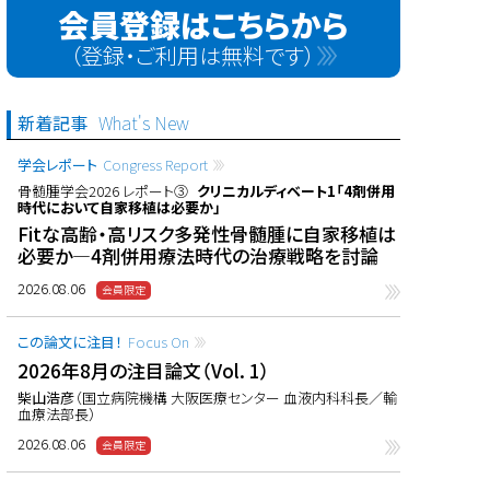
会員登録はこちらから
（登録・ご利用は無料です）
新着記事
What's New
学会レポート
Congress Report
骨髄腫学会2026 レポート③
クリニカルディベート1「4剤併用
時代において自家移植は必要か」
Fitな高齢・高リスク多発性骨髄腫に自家移植は
必要か―4剤併用療法時代の治療戦略を討論
2026.08.06
この論文に注目！
Focus On
2026年8月の注目論文（Vol. 1）
柴山浩彦
（国立病院機構 大阪医療センター 血液内科科長／輸
血療法部長）
2026.08.06