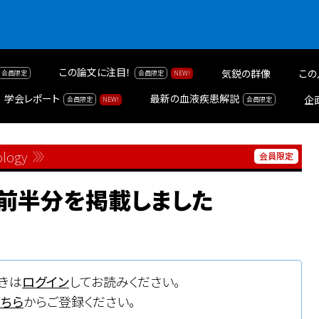
この論文に注目！
気鋭の群像
この
学会レポート
最新の血液疾患解説
企
ology
2月前半分を掲載しました
きは
ログイン
してお読みください。
こちら
からご登録ください。