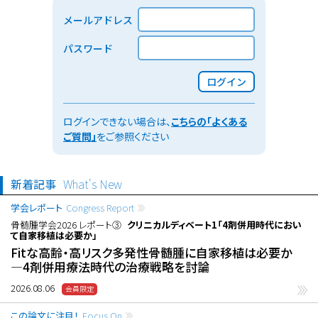
メールアドレス
パスワード
ログイン
ログインできない場合は、
こちらの「よくある
ご質問」
をご参照ください
新着記事
What's New
学会レポート
Congress Report
骨髄腫学会2026 レポート③
クリニカルディベート1「4剤併用時代におい
て自家移植は必要か」
Fitな高齢・高リスク多発性骨髄腫に自家移植は必要か
―4剤併用療法時代の治療戦略を討論
2026.08.06
この論文に注目！
Focus On