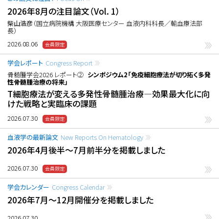
2026年8月の注目論文（Vol. 1）
柴山浩彦
（国立病院機構 大阪医療センター 血液内科科長／輸血療法部
長）
2026.08.06
学会レポート
Congress Report
骨髄腫学会2026 レポート②
シンポジウム2「免疫細胞療法が切り拓く多発
性骨髄腫治療の将来」
T細胞療法が変える多発性骨髄腫治療―効果最大化に向
けた戦略と実臨床の課題
2026.07.30
血液学の最新論文
New Reports On Hematology
2026年4月後半〜7月前半分を掲載しました
2026.07.30
学会カレンダー
Congress Calendar
2026年7月〜12月開催分を掲載しました
2026.07.30