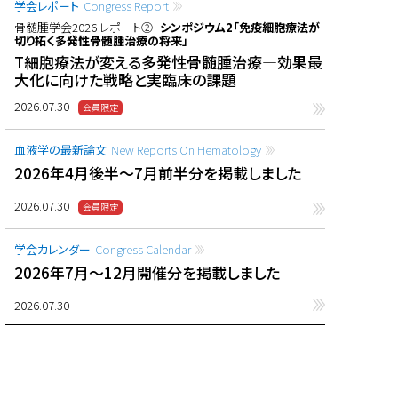
学会レポート
Congress Report
骨髄腫学会2026 レポート②
シンポジウム2「免疫細胞療法が
切り拓く多発性骨髄腫治療の将来」
T細胞療法が変える多発性骨髄腫治療―効果最
大化に向けた戦略と実臨床の課題
2026.07.30
血液学の最新論文
New Reports On Hematology
2026年4月後半〜7月前半分を掲載しました
2026.07.30
学会カレンダー
Congress Calendar
2026年7月〜12月開催分を掲載しました
2026.07.30