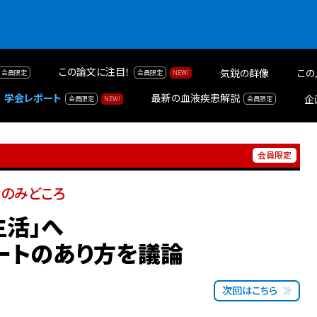
この論文に注目！
気鋭の群像
この
学会レポート
最新の血液疾患解説
企
会のみどころ
生活」へ
ートのあり方を議論
次回はこちら