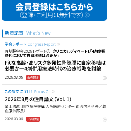
会員登録はこちらから
（登録・ご利用は無料です）
新着記事
What's New
学会レポート
Congress Report
骨髄腫学会2026 レポート③
クリニカルディベート1「4剤併用
時代において自家移植は必要か」
Fitな高齢・高リスク多発性骨髄腫に自家移植は
必要か―4剤併用療法時代の治療戦略を討論
2026.08.06
この論文に注目！
Focus On
2026年8月の注目論文（Vol. 1）
柴山浩彦
（国立病院機構 大阪医療センター 血液内科科長／輸
血療法部長）
2026.08.06