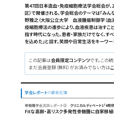
第47回日本造血・免疫細胞療法学会総会が、2
区）で開催される。学会総会のテーマは「みんな
野雅之（大阪公立大学 血液腫瘍制御学（血液
疫細胞療法の進歩により、血液疾患は治すこ
指す時代になった。患者・家族だけでなく、す
を込めた」と話す。笑顔や日常生活をキーワー
この記事は
会員限定コンテンツ
です。この続
まだ会員登録（無料）がお済みでない方は
学会レポート
の最新記事
骨髄腫学会2026 レポート③
クリニカルディベート1「4
Fitな高齢・高リスク多発性骨髄腫に自家移