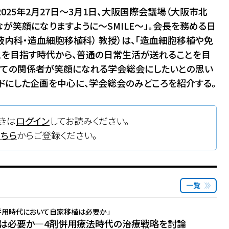
025年2月27日～3月1日、大阪国際会議場（大阪市北
が笑顔になりますように〜SMILE〜」。会長を務める日
内科・造血細胞移植科） 教授）は、「造血細胞移植や免
とを目指す時代から、普通の日常生活が送れることを目
べての関係者が笑顔になれる学会総会にしたいとの思い
ドにした企画を中心に、学会総会のみどころを紹介する。
きは
ログイン
してお読みください。
こちら
からご登録ください。
一覧
剤併用時代において自家移植は必要か」
植は必要か―4剤併用療法時代の治療戦略を討論