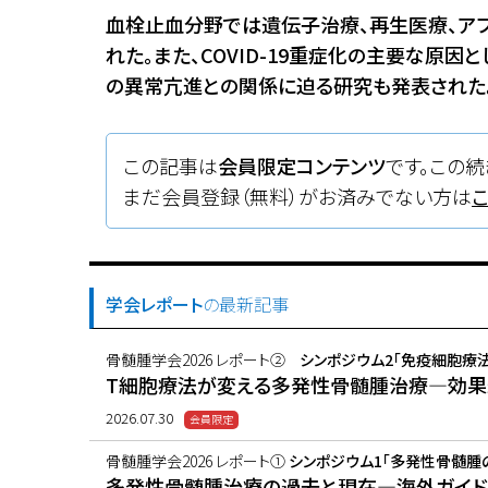
血栓止血分野では遺伝子治療、再生医療、ア
れた。また、COVID-19重症化の主要な原
の異常亢進との関係に迫る研究も発表された
この記事は
会員限定コンテンツ
です。この続
まだ会員登録（無料）がお済みでない方は
学会レポート
の最新記事
骨髄腫学会2026 レポート②
シンポジウム2「免疫細胞療
T細胞療法が変える多発性骨髄腫治療―効
2026.07.30
骨髄腫学会2026 レポート①
シンポジウム1「多発性骨髄腫
多発性骨髄腫治療の過去と現在―海外ガイド