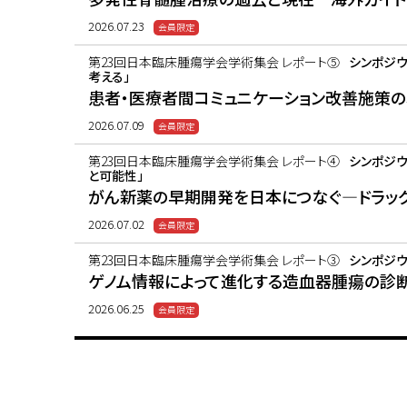
2026.07.23
第23回日本臨床腫瘍学会学術集会 レポート⑤
シンポジウ
考える」
患者・医療者間コミュニケーション改善施策
2026.07.09
第23回日本臨床腫瘍学会学術集会 レポート④
シンポジ
と可能性」
がん新薬の早期開発を日本につなぐ―ドラッ
2026.07.02
第23回日本臨床腫瘍学会学術集会 レポート③
シンポジウ
ゲノム情報によって進化する造血器腫瘍の診
2026.06.25