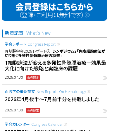
会員登録はこちらから
（登録・ご利用は無料です）
新着記事
What's New
学会レポート
Congress Report
骨髄腫学会2026 レポート②
シンポジウム2「免疫細胞療法が
切り拓く多発性骨髄腫治療の将来」
T細胞療法が変える多発性骨髄腫治療―効果最
大化に向けた戦略と実臨床の課題
2026.07.30
血液学の最新論文
New Reports On Hematology
2026年4月後半〜7月前半分を掲載しました
2026.07.30
学会カレンダー
Congress Calendar