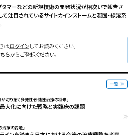
プタマーなどの新規技術の開発状況が相次いで報告さ
因として注目されているサイトカインストームと凝固・線溶系
。
きは
ログイン
してお読みください。
こちら
からご登録ください。
一覧
法が切り拓く多発性骨髄腫治療の将来」
果最大化に向けた戦略と実臨床の課題
の治療の変遷」
ラインを踏まえ日本における今後の治療戦略を考察