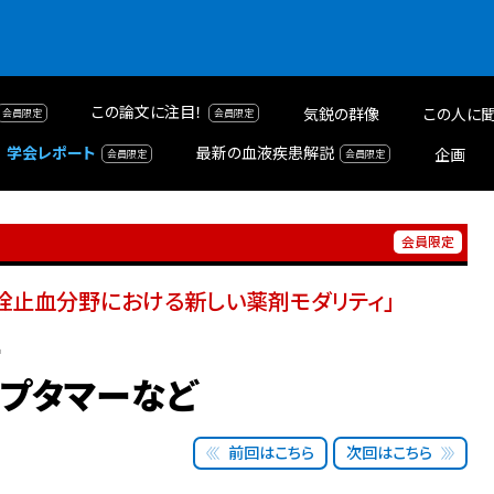
この論文に注目！
気鋭の群像
この人に聞
学会レポート
最新の血液疾患解説
企画
栓止血分野における新しい薬剤モダリティ」
術
アプタマーなど
前回はこちら
次回はこちら