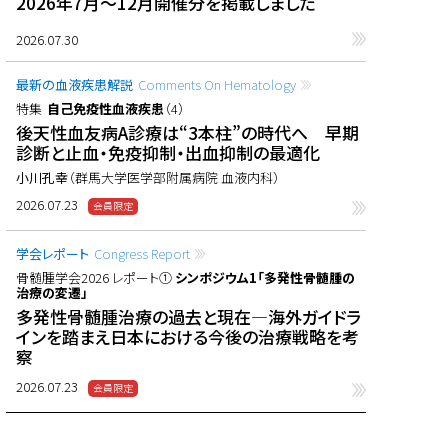
2026年7月〜12月開催分を掲載しました
2026.07.30
最新の血液疾患解説
Comments On Hematology
特集
自己免疫性血液疾患
（4）
後天性血友病A診療は“3本柱”の時代へ 早期
診断と止血・免疫抑制・出血抑制の最適化
小川孔幸
（群馬大学医学部附属病院 血液内科）
2026.07.23
学会レポート
Congress Report
骨髄腫学会2026 レポート①
シンポジウム1「多発性骨髄腫の
治療の変遷」
多発性骨髄腫治療の過去と現在―海外ガイドラ
インを踏まえ日本における今後の治療戦略を考
察
2026.07.23