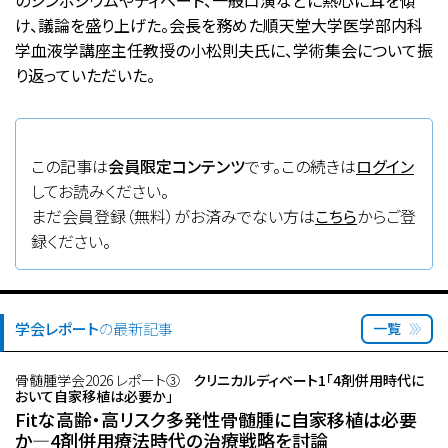
のシンポジウムやディベート、一般口演などに熱心に耳を傾
け、議論を盛り上げた。会長を務めた順天堂大学医学部内科
学血液学講座主任教授の小松則夫氏に、学術集会について振
り返っていただいた。
この記事は
会員限定コンテンツ
です。この続きは
ログイン
してお読みください。
まだ会員登録（無料）がお済みでない方は
こちら
からご登
録ください。
学会レポート
の最新記事
一覧
骨髄腫学会2026 レポート③
クリニカルディベート1「4剤併用時代に
おいて自家移植は必要か」
Fitな高齢・高リスク多発性骨髄腫に自家移植は必要
か―4剤併用療法時代の治療戦略を討論