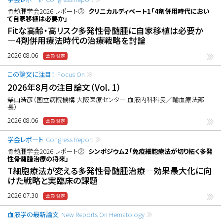
骨髄腫学会2026 レポート③
クリニカルディベート1「4剤併用時代におい
て自家移植は必要か」
Fitな高齢・高リスク多発性骨髄腫に自家移植は必要か
―4剤併用療法時代の治療戦略を討論
2026.08.06
この論文に注目！
Focus On
2026年8月の注目論文（Vol. 1）
柴山浩彦
（国立病院機構 大阪医療センター 血液内科科長／輸血療法部
長）
2026.08.06
学会レポート
Congress Report
骨髄腫学会2026 レポート②
シンポジウム2「免疫細胞療法が切り拓く多発
性骨髄腫治療の将来」
T細胞療法が変える多発性骨髄腫治療―効果最大化に向
けた戦略と実臨床の課題
2026.07.30
血液学の最新論文
New Reports On Hematology