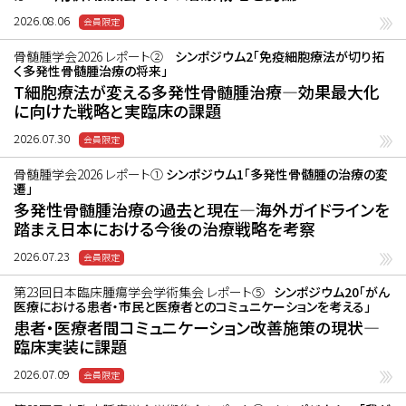
2026.08.06
骨髄腫学会2026 レポート②
シンポジウム2「免疫細胞療法が切り拓
く多発性骨髄腫治療の将来」
T細胞療法が変える多発性骨髄腫治療―効果最大化
に向けた戦略と実臨床の課題
2026.07.30
骨髄腫学会2026 レポート①
シンポジウム1「多発性骨髄腫の治療の変
遷」
多発性骨髄腫治療の過去と現在―海外ガイドラインを
踏まえ日本における今後の治療戦略を考察
2026.07.23
第23回日本臨床腫瘍学会学術集会 レポート⑤
シンポジウム20「がん
医療における患者・市民と医療者とのコミュニケーションを考える」
患者・医療者間コミュニケーション改善施策の現状―
臨床実装に課題
2026.07.09