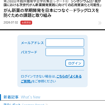
第23回日本臨床腫瘍学会学術集会 レポート④
シンポジウム11「我が
国における次世代がん新薬開発実践に向けての応用実装化と可能性」
がん新薬の早期開発を日本につなぐ―ドラッグロスを
防ぐための課題と取り組み
2026.07.02
メールアドレス
パスワード
ログイン
ログインできない場合は、
こちらの「よくある
ご質問」
をご参照ください
新着記事
What's New
学会レポート
Congress Report