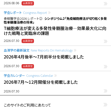
2026.08.06
学会レポート
Congress Report
骨髄腫学会2026 レポート②
シンポジウム2「免疫細胞療法が切り拓く多発
性骨髄腫治療の将来」
T細胞療法が変える多発性骨髄腫治療―効果最大化に向
けた戦略と実臨床の課題
2026.07.30
血液学の最新論文
New Reports On Hematology
2026年4月後半〜7月前半分を掲載しました
2026.07.30
学会カレンダー
Congress Calendar
2026年7月〜12月開催分を掲載しました
2026.07.30
このサイトのご利用にあたって