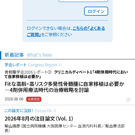
ログイン
ログインできない場合は、
こちらの「よくある
ご質問」
をご参照ください
新着記事
What's New
学会レポート
Congress Report
骨髄腫学会2026 レポート③
クリニカルディベート1「4剤併用時代におい
て自家移植は必要か」
Fitな高齢・高リスク多発性骨髄腫に自家移植は必要か
―4剤併用療法時代の治療戦略を討論
2026.08.06
この論文に注目！
Focus On
2026年8月の注目論文（Vol. 1）
柴山浩彦
（国立病院機構 大阪医療センター 血液内科科長／輸血療法部
長）