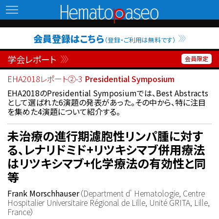
Hematopaseo
会員登録はこちら
（登録・ご利用は無料です）
学会レポート
EHA2018レポート②-3
Presidential Symposium
EHA2018のPresidential Symposiumでは、Best Abstracts
として選ばれた6演題の発表があった。その中から、特に注目
を集めた4演題について紹介する。
未治療の進行期濾胞性リンパ腫に対す
る、レナリドミド+リツキシマブ併用療法
はリツキシマブ+化学療法の有効性と同
等
Frank Morschhauser
（Department d' Hematologie, Centre
Hospitalier Universitaire Régional de Lille, Unité GRITA, Lille,
France）