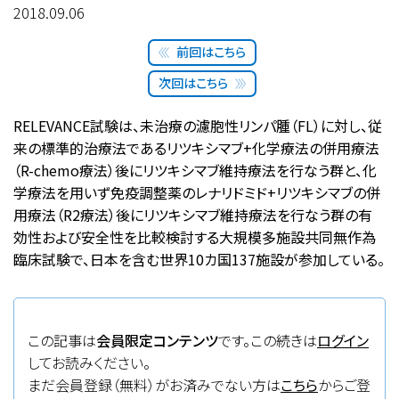
2018.09.06
前回はこちら
次回はこちら
RELEVANCE試験は、未治療の濾胞性リンパ腫（FL）に対し、従
来の標準的治療法であるリツキシマブ+化学療法の併用療法
（R-chemo療法）後にリツキシマブ維持療法を行なう群と、化
学療法を用いず免疫調整薬のレナリドミド+リツキシマブの併
用療法（R2療法）後にリツキシマブ維持療法を行なう群の有
効性および安全性を比較検討する大規模多施設共同無作為
臨床試験で、日本を含む世界10カ国137施設が参加している。
この記事は
会員限定コンテンツ
です。この続きは
ログイン
してお読みください。
まだ会員登録（無料）がお済みでない方は
こちら
からご登