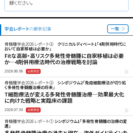
録ください。
学会レポート
の最新記事
一覧
骨髄腫学会2026 レポート③
クリニカルディベート1「4剤併用時代に
おいて自家移植は必要か」
Fitな高齢・高リスク多発性骨髄腫に自家移植は必要
か―4剤併用療法時代の治療戦略を討論
2026.08.06
骨髄腫学会2026 レポート②
シンポジウム2「免疫細胞療法が切り拓
く多発性骨髄腫治療の将来」
T細胞療法が変える多発性骨髄腫治療―効果最大化
に向けた戦略と実臨床の課題
2026.07.30
骨髄腫学会2026 レポート①
シンポジウム1「多発性骨髄腫の治療の変
遷」
多発性骨髄腫治療の過去と現在―海外ガイドラインを