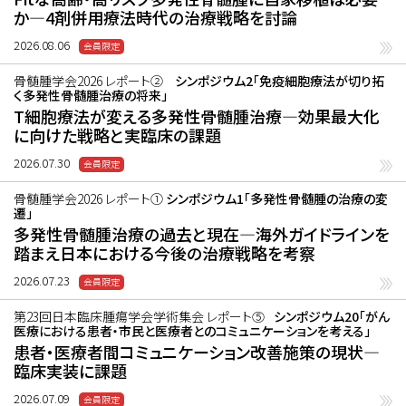
か―4剤併用療法時代の治療戦略を討論
2026.08.06
骨髄腫学会2026 レポート②
シンポジウム2「免疫細胞療法が切り拓
く多発性骨髄腫治療の将来」
T細胞療法が変える多発性骨髄腫治療―効果最大化
に向けた戦略と実臨床の課題
2026.07.30
骨髄腫学会2026 レポート①
シンポジウム1「多発性骨髄腫の治療の変
遷」
多発性骨髄腫治療の過去と現在―海外ガイドラインを
踏まえ日本における今後の治療戦略を考察
2026.07.23
第23回日本臨床腫瘍学会学術集会 レポート⑤
シンポジウム20「がん
医療における患者・市民と医療者とのコミュニケーションを考える」
患者・医療者間コミュニケーション改善施策の現状―
臨床実装に課題
2026.07.09