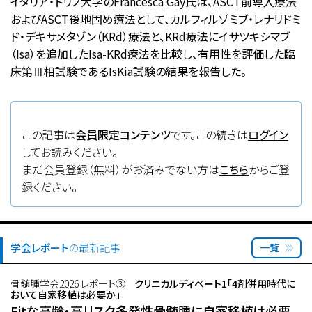
イタリア・トリノ大学のFrancesca Gay氏は、ASCT前導入療法
およびASCT後地固め療法として、カルフィルゾミブ・レナリドミ
ド・デキサメタゾン（KRd）療法と、KRd療法にイサツキシマブ
（Isa）を追加したIsa-KRd療法を比較し、有用性を評価した臨
床第Ⅲ相試験であるIsKia試験の結果を報告した。
この記事は
会員限定コンテンツ
です。この続きは
ログイン
してお読みください。
まだ会員登録（無料）がお済みでない方は
こちら
からご登
録ください。
学会レポート
の最新記事
一覧
骨髄腫学会2026 レポート③
クリニカルディベート1「4剤併用時代に
おいて自家移植は必要か」
Fitな高齢・高リスク多発性骨髄腫に自家移植は必要