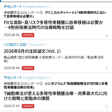
学会レポート
Congress Report
骨髄腫学会2026 レポート③
クリニカルディベート1「4剤併用時代におい
て自家移植は必要か」
Fitな高齢・高リスク多発性骨髄腫に自家移植は必要か
―4剤併用療法時代の治療戦略を討論
2026.08.06
この論文に注目！
Focus On
2026年8月の注目論文（Vol. 1）
柴山浩彦
（国立病院機構 大阪医療センター 血液内科科長／輸血療法部
長）
2026.08.06
学会レポート
Congress Report
骨髄腫学会2026 レポート②
シンポジウム2「免疫細胞療法が切り拓く多発
性骨髄腫治療の将来」
T細胞療法が変える多発性骨髄腫治療―効果最大化に向
けた戦略と実臨床の課題
2026.07.30