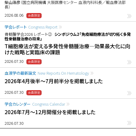
柴山浩彦
（国立病院機構 大阪医療センター 血液内科科長／輸血療法部
長）
2026.08.06
学会レポート
Congress Report
骨髄腫学会2026 レポート②
シンポジウム2「免疫細胞療法が切り拓く多発
性骨髄腫治療の将来」
T細胞療法が変える多発性骨髄腫治療―効果最大化に向
けた戦略と実臨床の課題
2026.07.30
血液学の最新論文
New Reports On Hematology
2026年4月後半〜7月前半分を掲載しました
2026.07.30
学会カレンダー
Congress Calendar
2026年7月〜12月開催分を掲載しました
2026.07.30