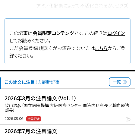
アミノ化酵素によって不活化されるが、セダズ
リジン（Ced）はその阻害薬である。DECとCed
の合剤は経口投与で静脈投与のDECと遜色
ない血中濃度を維持でき、欧米ではAML治療
この記事は
会員限定コンテンツ
です。この続きは
ログイン
薬として使用されている。AMLに対する
してお読みください。
DEC/Ced合剤とVENとの併用経口治療につ
まだ会員登録（無料）がお済みでない方は
こちら
からご登
いて、第I/II相非盲検多施設共同非ランダム化
録ください。
試験が実施され、有用性などが検討された。
この論文に注目！
の最新記事
一覧
2026年8月の注目論文（Vol. 1）
柴山浩彦
（国立病院機構 大阪医療センター 血液内科科長／輸血療法
部長）
2026.08.06
2026年7月の注目論文