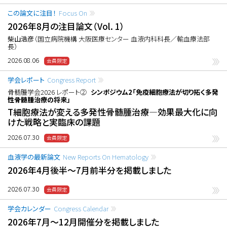
この論文に注目！
Focus On
2026年8月の注目論文（Vol. 1）
柴山浩彦
（国立病院機構 大阪医療センター 血液内科科長／輸血療法部
長）
2026.08.06
学会レポート
Congress Report
骨髄腫学会2026 レポート②
シンポジウム2「免疫細胞療法が切り拓く多発
性骨髄腫治療の将来」
T細胞療法が変える多発性骨髄腫治療―効果最大化に向
けた戦略と実臨床の課題
2026.07.30
血液学の最新論文
New Reports On Hematology
2026年4月後半〜7月前半分を掲載しました
2026.07.30
学会カレンダー
Congress Calendar
2026年7月〜12月開催分を掲載しました