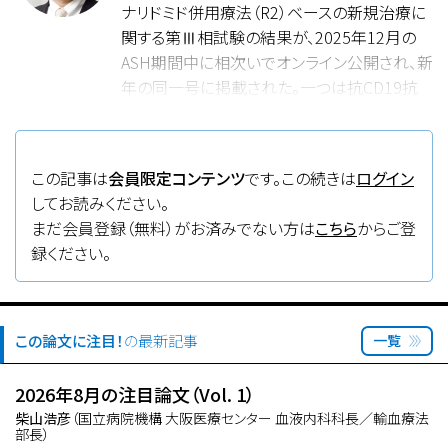
ナリドミド併用療法（R2）ベースの新規治療に
関する第Ⅲ相試験の結果が、2025年12月の
ASH期間中に相次いでオンライン公開され、新
年の同一号に掲載された。一つは抗CD19抗
体タファシタマブ、もう一つは抗CD20/CD3二
重特異性抗体エプコリタマブを併用する3剤併
用療法であり、いずれも固定期間の治療であ
この記事は
会員限定コンテンツ
です。この続きは
ログイン
る。厳密に見れば、前治療の規定など患者背
してお読みください。
景に違いはあるが、抗CD20抗体併用化学療
まだ会員登録（無料）がお済みでない方は
こちら
からご登
法後のセカンドライン患者が主な対象である
録ください。
という点は共通している。タファシタマブは本
試験の結果を受けて日本で初めて承認され
た。R/R FLに対して新たにタファシタマブ+R2
療法が加わり、今後エプコリタマブ+R2療法の
この論文に注目！
の最新記事
一覧
承認も期待される中、治療スケジュール、有効
性、安全性プロファイルを十分に考慮し、患者
2026年8月の注目論文（Vol. 1）
と医療者が対話を通じて最適な治療を選択す
柴山浩彦
（国立病院機構 大阪医療センター 血液内科科長／輸血療法
部長）
るShared Decision Makingの重要性が増して