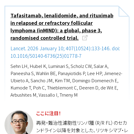
Tafasitamab, lenalidomide, and rituximab
in relapsed or refractory follicular
lymphoma (inMIND): a global, phase 3,
randomised controlled trial.
Lancet. 2026 January 10; 407(10524):133-146. doi:
10.1016/S0140-6736(25)01778-7
Sehn LH, Hubel K, Luminari S, Scholz CW, Salar A,
Paneesha S, Wahlin BE, Panayiotidis P, Lee HP, Jimenez-
Ubieto A, Sancho JM, Kim TM, Domingo Domenech E,
Kumode T, Poh C, Thieblemont C, Deeren D, de Wit E,
Arbushites M, Vassallo I, Trneny M
ここに注目！
再発・難治性濾胞性リンパ腫（R/R FL）のセカ
ンドライン以降を対象とした、リツキシマブ・レ