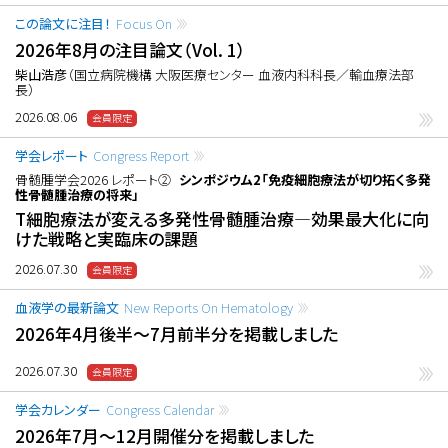
この論文に注目！
Focus On
2026年8月の注目論文（Vol. 1）
柴山浩彦
（国立病院機構 大阪医療センター 血液内科科長／輸血療法部
長）
2026.08.06
学会レポート
Congress Report
骨髄腫学会2026 レポート②
シンポジウム2「免疫細胞療法が切り拓く多発
性骨髄腫治療の将来」
T細胞療法が変える多発性骨髄腫治療―効果最大化に向
けた戦略と実臨床の課題
2026.07.30
血液学の最新論文
New Reports On Hematology
2026年4月後半〜7月前半分を掲載しました
2026.07.30
学会カレンダー
Congress Calendar
2026年7月〜12月開催分を掲載しました