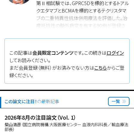
第Ⅱ相試験では、GPRC5Dを標的とするトアル
クエタマブとBCMAを標的とするテクリスタマ
ブの二重特異性抗体併用療法を評価した。治
療抵抗性の髄外病変を有する90例が登録さ
れ、主要評価項目は全奏効率とした。奏効は
79％に認められ、奏効例の64％で12カ月以上
持続した。12カ月無増悪生存率は61％、全生
この記事は
会員限定コンテンツ
です。この続きは
ログイン
存率は74％であった。有害事象として口腔症
してお読みください。
状、サイトカイン放出症候群、皮膚症状が多く、
まだ会員登録（無料）がお済みでない方は
こちら
からご登
Grade3以上の有害事象は76％、重症感染は
録ください。
31％に発生した。以上より、二重抗原標的によ
る併用療法は髄外性骨髄腫に対して高い有効
性を示す一方、感染を含む毒性管理が重要と
結論された。
この論文に注目！
の最新記事
一覧
2026年8月の注目論文（Vol. 1）
柴山浩彦
（国立病院機構 大阪医療センター 血液内科科長／輸血療法
部長）