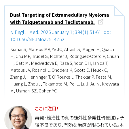
Dual Targeting of Extramedullary Myeloma
with Talquetamab and Teclistamab.
N Engl J Med. 2026 January 1; 394(1):51-61. doi:
10.1056/NEJMoa2514752
Kumar S, Mateos MV, Ye JC, Atrash S, Magen H, Quach
H, Chu MP, Trudel S, Richter J, Rodriguez-Otero P, Chuah
H, Gatt M, Medvedova E, Raza S, Yoon DH, Ishida T,
Matous JV, Rosinol L, Onodera K, Scott E, Heuck C,
Zhang J, Henninger T, O'Rourke L, Thakkar P, Festa M,
Huang L, Zhou J, Takamoto M, Pei L, Lu J, Au N, Krevvata
M, Usmani SZ, Cohen YC
ここに注目！
再発・難治性の真の髄外性多発性骨髄腫は予
後不良であり、有効な治療が限られている。本