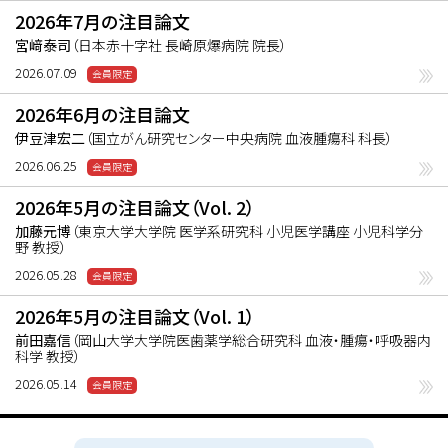
による貧血誘導刺激ではHSCの変化は認めら
2026年7月の注目論文
れなかった。この結果からHSCは骨髄破壊的
宮﨑泰司
（日本赤十字社 長崎原爆病院 院長）
なストレスの強い環境において細胞増殖、分化
2026.07.09
促進するものの、炎症や出血といったより日常
的な刺激では定常状態から変化しないことが
2026年6月の注目論文
示唆された。
伊豆津宏二
（国立がん研究センター中央病院 血液腫瘍科 科長）
2026.06.25
2026年5月の注目論文（Vol. 2）
加藤元博
（東京大学大学院 医学系研究科 小児医学講座 小児科学分
野 教授）
2026.05.28
2026年5月の注目論文（Vol. 1）
前田嘉信
（岡山大学大学院医歯薬学総合研究科 血液・腫瘍・呼吸器内
科学 教授）
2026.05.14