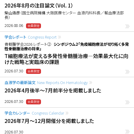
2026年8月の注目論文（Vol. 1）
柴山浩彦
（国立病院機構 大阪医療センター 血液内科科長／輸血療法部
長）
2026.08.06
学会レポート
Congress Report
骨髄腫学会2026 レポート②
シンポジウム2「免疫細胞療法が切り拓く多発
性骨髄腫治療の将来」
T細胞療法が変える多発性骨髄腫治療―効果最大化に向
けた戦略と実臨床の課題
2026.07.30
血液学の最新論文
New Reports On Hematology
2026年4月後半〜7月前半分を掲載しました
2026.07.30
学会カレンダー
Congress Calendar
2026年7月〜12月開催分を掲載しました
2026.07.30