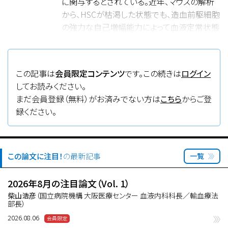
に関与するとされている。近年、マウスの解析
から、HSCが枯渇した状態でも、造血前駆細胞
の強力な自己増幅能力によって血液定常状態
が長期維持可能であることが示され、造血ス
トレス下におけるHSCの役割についてより詳
細な検討が求められていた。筆者らはHSCで
この記事は
会員限定コンテンツ
です。この続きは
ログイン
発現するレポーターを用いたフェイトマッピン
してお読みください。
グ、GFP結合ヒストン2B蛋白を用いた細胞分
まだ会員登録（無料）がお済みでない方は
こちら
からご登
裂トラッキングを用いて、造血ストレスに対する
録ください。
HSCの応答を測定した。その結果、HSCは放射
線照射、抗癌剤（5-FU）投与といった骨髄破壊
により細胞増殖と分化促進が認められた。
Lipopolysaccharide（LPS）、G-CSFによる刺激
この論文に注目！
の最新記事
一覧
では末梢血血球の増加がもたらされるもの
の、HSC由来の増加はなくHSCの増殖、分化に
2026年8月の注目論文（Vol. 1）
は変化がないことが示された。さらに、pI:Cに
柴山浩彦
（国立病院機構 大阪医療センター 血液内科科長／輸血療法
部長）
よる刺激では、投与回数を増やすことでHSCの
増加、分化促進を認めるが、phenylhydrazine
2026.08.06