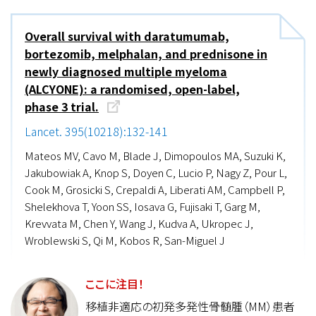
Overall survival with daratumumab,
bortezomib, melphalan, and prednisone in
newly diagnosed multiple myeloma
(ALCYONE): a randomised, open-label,
phase 3 trial.
Lancet. 395(10218):132-141
Mateos MV, Cavo M, Blade J, Dimopoulos MA, Suzuki K,
Jakubowiak A, Knop S, Doyen C, Lucio P, Nagy Z, Pour L,
Cook M, Grosicki S, Crepaldi A, Liberati AM, Campbell P,
Shelekhova T, Yoon SS, Iosava G, Fujisaki T, Garg M,
Krevvata M, Chen Y, Wang J, Kudva A, Ukropec J,
Wroblewski S, Qi M, Kobos R, San-Miguel J
ここに注目！
移植非適応の初発多発性骨髄腫（MM）患者