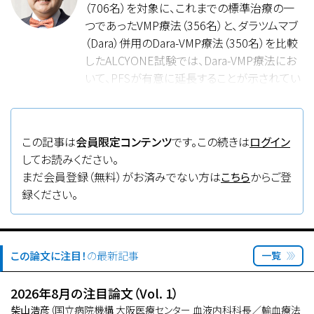
（706名）を対象に、これまでの標準治療の一
つであったVMP療法（356名）と、ダラツムマブ
（Dara）併用のDara-VMP療法（350名）を比較
したALCYONE試験では、Dara-VMP療法にお
いて、PFSが有意に延長することが示されてい
る。本論文では、フォローアップの期間を中央
値40.1カ月に延長した時点で、全生存率も
Dara-VMP療法で有意に優れていることが示
この記事は
会員限定コンテンツ
です。この続きは
ログイン
された（3年生存率：78.0％ vs 67.9％、ハザー
してお読みください。
ド比：0.60）。PD後の後治療において、VMP療
まだ会員登録（無料）がお済みでない方は
こちら
からご登
法群でPDとなった患者202名の10％がDara
録ください。
を含む治療を受けており、その患者の3年生存
率は100％であった。また、Daraの維持療法期
に、有害事象として呼吸器感染症（上気道炎：
19％、気管支炎：15％、ウィルス性上気道炎：
この論文に注目！
の最新記事
一覧
12％、咳：12％）が多くみられている。Dara継
続投与の意義が明らかにされるには、さらに
2026年8月の注目論文（Vol. 1）
長期間のフォローが必要と思われる。
柴山浩彦
（国立病院機構 大阪医療センター 血液内科科長／輸血療法