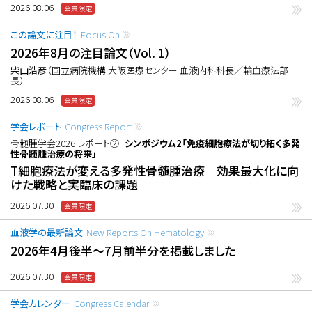
2026.08.06
この論文に注目！
Focus On
2026年8月の注目論文（Vol. 1）
柴山浩彦
（国立病院機構 大阪医療センター 血液内科科長／輸血療法部
長）
2026.08.06
学会レポート
Congress Report
骨髄腫学会2026 レポート②
シンポジウム2「免疫細胞療法が切り拓く多発
性骨髄腫治療の将来」
T細胞療法が変える多発性骨髄腫治療―効果最大化に向
けた戦略と実臨床の課題
2026.07.30
血液学の最新論文
New Reports On Hematology
2026年4月後半〜7月前半分を掲載しました
2026.07.30
学会カレンダー
Congress Calendar