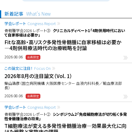
新着記事
What's New
学会レポート
Congress Report
骨髄腫学会2026 レポート③
クリニカルディベート1「4剤併用時代におい
て自家移植は必要か」
Fitな高齢・高リスク多発性骨髄腫に自家移植は必要か
―4剤併用療法時代の治療戦略を討論
2026.08.06
この論文に注目！
Focus On
2026年8月の注目論文（Vol. 1）
柴山浩彦
（国立病院機構 大阪医療センター 血液内科科長／輸血療法部
長）
2026.08.06
学会レポート
Congress Report
骨髄腫学会2026 レポート②
シンポジウム2「免疫細胞療法が切り拓く多発
性骨髄腫治療の将来」
T細胞療法が変える多発性骨髄腫治療―効果最大化に向
けた戦略と実臨床の課題