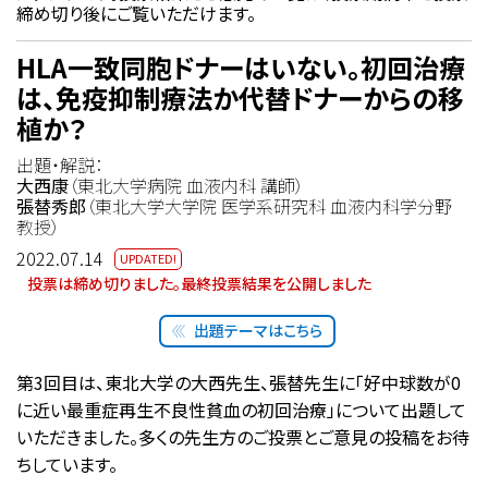
締め切り後にご覧いただけます。
HLA一致同胞ドナーはいない。初回治療
は、免疫抑制療法か代替ドナーからの移
植か？
出題・解説：
大西康
（東北大学病院 血液内科 講師）
張替秀郎
（東北大学大学院 医学系研究科 血液内科学分野
教授）
2022.07.14
投票は締め切りました。最終投票結果を公開しました
出題テーマはこちら
第3回目は、東北大学の大西先生、張替先生に「好中球数が0
に近い最重症再生不良性貧血の初回治療」について出題して
いただきました。多くの先生方のご投票とご意見の投稿をお待
ちしています。