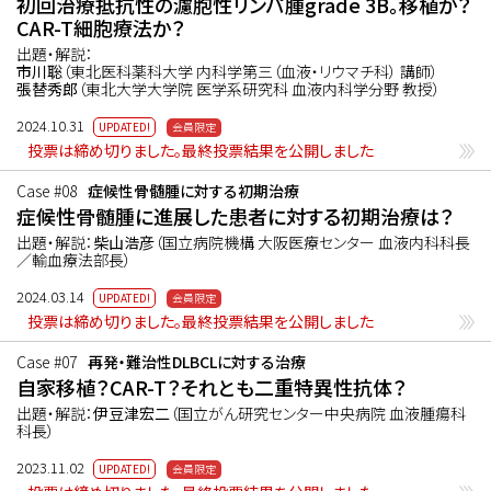
初回治療抵抗性の濾胞性リンパ腫grade 3B。移植か？
CAR-T細胞療法か？
出題・解説：
市川聡
（東北医科薬科大学 内科学第三（血液・リウマチ科） 講師）
張替秀郎
（東北大学大学院 医学系研究科 血液内科学分野 教授）
2024.10.31
投票は締め切りました。最終投票結果を公開しました
Case #08
症候性骨髄腫に対する初期治療
症候性骨髄腫に進展した患者に対する初期治療は？
出題・解説：
柴山浩彦
（国立病院機構 大阪医療センター 血液内科科長
／輸血療法部長）
2024.03.14
投票は締め切りました。最終投票結果を公開しました
Case #07
再発・難治性DLBCLに対する治療
自家移植？CAR-T？それとも二重特異性抗体？
出題・解説：
伊豆津宏二
（国立がん研究センター中央病院 血液腫瘍科
科長）
2023.11.02