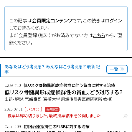
この記事は
会員限定コンテンツ
です。この続きは
ログイン
してお読みください。
まだ会員登録（無料）がお済みでない方は
こちら
からご登
録ください。
あなたはどう考える？ みんなはこう考える
の最新記
一覧
事
Case #10
低リスク骨髄異形成症候群に伴う貧血に対する治療
低リスク骨髄異形成症候群性の貧血、どう対応する？
出題・解説：
宮﨑泰司
（長崎大学 原爆後障害医療研究所 教授）
2025.07.31
投票は締め切りました。最終投票結果を公開しました
Case #09
初回治療抵抗性のFL3Bに対する治療