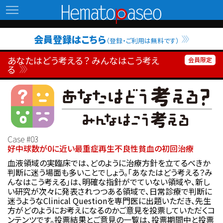
Hematopaseo
会員登録はこちら
（登録・ご利用は無料です）
あなたはどう考える？ みんなはこう考え
る
Case #03
好中球数が0に近い最重症再生不良性貧血の初回治療
血液領域の実臨床では、どのように治療方針を立てるべきか
判断に迷う場面も多いことでしょう。「あなたはどう考える？み
んなはこう考える」は、明確な指針がでていない領域や、新し
い研究が次々に発表されつつある領域で、日常診療で判断に
迷うようなClinical Questionを専門医に出題いただき、先生
方がどのようにお考えになるのかご意見を投票していただくコ
ンテンツです。投票結果とご意見の一覧は、投票期間中と投票