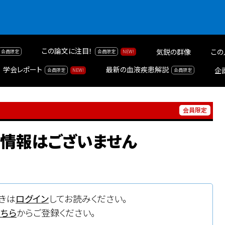
この論文に注目！
気鋭の群像
この
学会レポート
最新の血液疾患解説
企
載情報はございません
きは
ログイン
してお読みください。
こちら
からご登録ください。