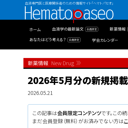
血液専門医と医療関係者のための情報サイト「ヘマトパセオ」
Hematopaseo
血液学の最新論文
新薬情報
ホーム
あなたはどう考える？
学会カレンダー
新薬情報
New Drug
2026年5月分の新規掲
2026.05.21
この記事は
会員限定コンテンツ
です。この続
まだ会員登録（無料）がお済みでない方は