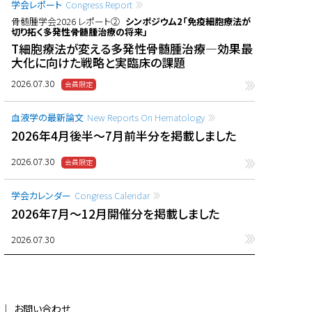
学会レポート
Congress Report
骨髄腫学会2026 レポート②
シンポジウム2「免疫細胞療法が
切り拓く多発性骨髄腫治療の将来」
T細胞療法が変える多発性骨髄腫治療―効果最
大化に向けた戦略と実臨床の課題
2026.07.30
血液学の最新論文
New Reports On Hematology
2026年4月後半〜7月前半分を掲載しました
2026.07.30
学会カレンダー
Congress Calendar
2026年7月〜12月開催分を掲載しました
2026.07.30
お問い合わせ