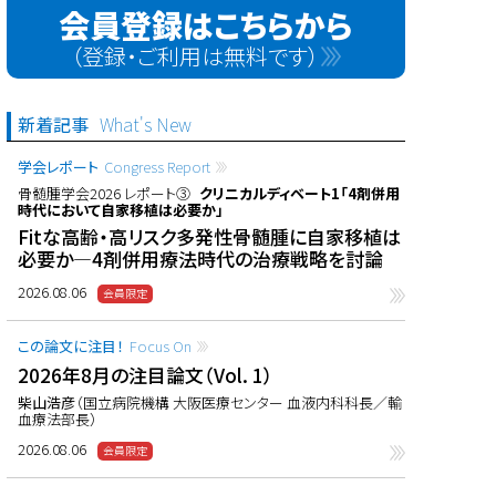
会員登録はこちらから
（登録・ご利用は無料です）
新着記事
What's New
学会レポート
Congress Report
骨髄腫学会2026 レポート③
クリニカルディベート1「4剤併用
時代において自家移植は必要か」
Fitな高齢・高リスク多発性骨髄腫に自家移植は
必要か―4剤併用療法時代の治療戦略を討論
2026.08.06
この論文に注目！
Focus On
2026年8月の注目論文（Vol. 1）
柴山浩彦
（国立病院機構 大阪医療センター 血液内科科長／輸
血療法部長）
2026.08.06