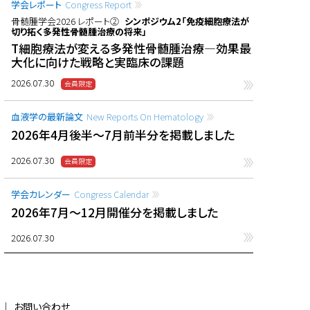
学会レポート
Congress Report
骨髄腫学会2026 レポート②
シンポジウム2「免疫細胞療法が
切り拓く多発性骨髄腫治療の将来」
T細胞療法が変える多発性骨髄腫治療―効果最
大化に向けた戦略と実臨床の課題
2026.07.30
血液学の最新論文
New Reports On Hematology
2026年4月後半〜7月前半分を掲載しました
2026.07.30
学会カレンダー
Congress Calendar
2026年7月〜12月開催分を掲載しました
2026.07.30
お問い合わせ