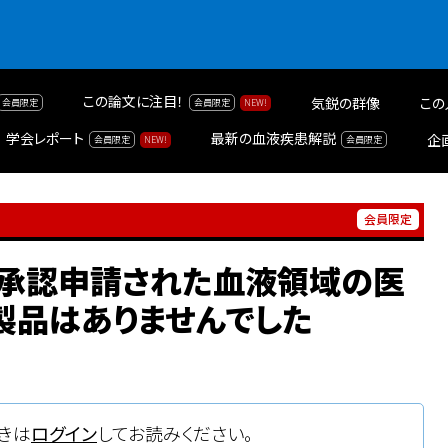
この論文に注目！
気鋭の群像
この
学会レポート
最新の血液疾患解説
企
び承認申請された血液領域の医
製品はありませんでした
きは
ログイン
してお読みください。