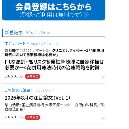
会員登録はこちらから
（登録・ご利用は無料です）
新着記事
What's New
学会レポート
Congress Report
骨髄腫学会2026 レポート③
クリニカルディベート1「4剤併用
時代において自家移植は必要か」
Fitな高齢・高リスク多発性骨髄腫に自家移植は
必要か―4剤併用療法時代の治療戦略を討論
2026.08.06
この論文に注目！
Focus On
2026年8月の注目論文（Vol. 1）
柴山浩彦
（国立病院機構 大阪医療センター 血液内科科長／輸
血療法部長）
2026.08.06