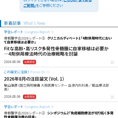
ご質問」
をご参照ください
新着記事
What's New
学会レポート
Congress Report
骨髄腫学会2026 レポート③
クリニカルディベート1「4剤併用時代におい
て自家移植は必要か」
Fitな高齢・高リスク多発性骨髄腫に自家移植は必要か
―4剤併用療法時代の治療戦略を討論
2026.08.06
この論文に注目！
Focus On
2026年8月の注目論文（Vol. 1）
柴山浩彦
（国立病院機構 大阪医療センター 血液内科科長／輸血療法部
長）
2026.08.06
学会レポート
Congress Report
骨髄腫学会2026 レポート②
シンポジウム2「免疫細胞療法が切り拓く多発
性骨髄腫治療の将来」