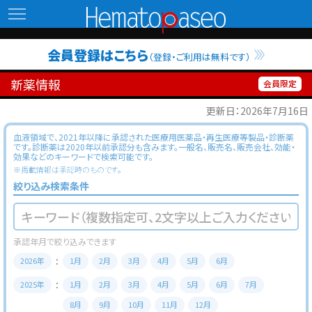
Hematopaseo
会員登録はこちら
（登録・ご利用は無料です）
新薬情報
更新日：2026年7月16日
血液領域で、2021年以降に承認された医療用医薬品・再生医療等製品・診断薬
です。診断薬は2020年以前承認分も含みます。一般名、販売名、販売会社、効能・
効果などのキーワードで検索可能です。
※掲載情報は承認時のものです。
絞り込み検索条件
2026年
1月
2月
3月
4月
5月
6月
2025年
1月
2月
3月
4月
5月
6月
7月
8月
9月
10月
11月
12月