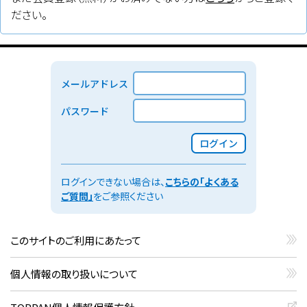
ださい。
一般名／一般的名称：
エリグルスタット酒石酸塩
販売名
：
（クリックすると外部サイト（PMDAサイト）を開きます）
サデルガカプセル25 mg
メールアドレス
販売会社：
パスワード
サノフィ
ログイン
承認・一変
：
（適応追加など一部変更承認）
承認
（2026年6月）
ログインできない場合は、
こちらの「よくある
ご質問」
をご参照ください
効能・効果等／備考／使用目的：
ゴーシェ病の諸症状（貧血、血小板減少症、肝脾腫及び骨症状）
の改善を効能・効果とし、小児用量を追加する新用量・剤形追加
に係る医薬品【希少疾病用医薬品】
このサイトのご利用にあたって
タグ：
個人情報の取り扱いについて
GD
、
経口