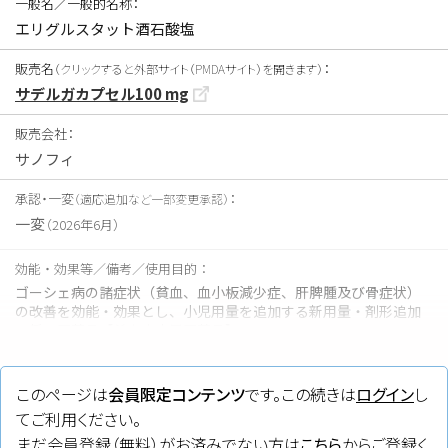
一般名／一般的名称：
エリグルスタット酒石酸塩
販売名
：
（クリックすると外部サイト（PMDAサイト）を開きます）
サデルガカプセル100 mg
販売会社：
サノフィ
承認・一変
：
（適応追加など一部変更承認）
一変
（2026年6月）
効能・効果等／備考／使用目的：
ゴーシェ病の諸症状（貧血、血小板減少症、肝脾腫及び骨症状）
の改善を効能・効果とし、小児用量を追加する新用量・剤形追加
に係る医薬品【希少疾病用医薬品】
タグ：
このページは
会員限定コンテンツ
です。この続きは
ログイン
し
GD
、
経口
てご利用ください。
まだ会員登録（無料）がお済みでない方は
こちら
からご登録く