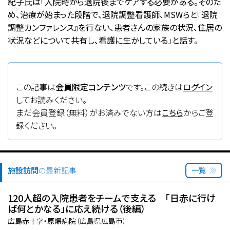
紀子氏は「入院時から退院後までケアする必要がある。そのた
め、治療が始まった段階で、退院調整看護師、MSWらと『退院
調整カンファレンス』を行ない、患者さんの家族の状況、住居の
状況などについて共有し、看護に生かしている」と話す。
この記事は
会員限定コンテンツ
です。この続きは
ログイン
してお読みください。
まだ会員登録（無料）がお済みでない方は
こちら
からご登
録ください。
施設訪問
の最新記事
一覧
120人超の入院患者をチームで支える 「日赤に行け
ば何とかなる」に応え続ける（後編）
広島赤十字・原爆病院
（広島県広島市）