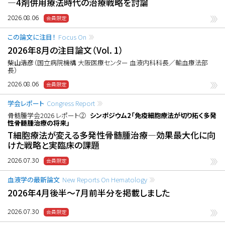
―4剤併用療法時代の治療戦略を討論
2026.08.06
この論文に注目！
Focus On
2026年8月の注目論文（Vol. 1）
柴山浩彦
（国立病院機構 大阪医療センター 血液内科科長／輸血療法部
長）
2026.08.06
学会レポート
Congress Report
骨髄腫学会2026 レポート②
シンポジウム2「免疫細胞療法が切り拓く多発
性骨髄腫治療の将来」
T細胞療法が変える多発性骨髄腫治療―効果最大化に向
けた戦略と実臨床の課題
2026.07.30
血液学の最新論文
New Reports On Hematology
2026年4月後半〜7月前半分を掲載しました
2026.07.30