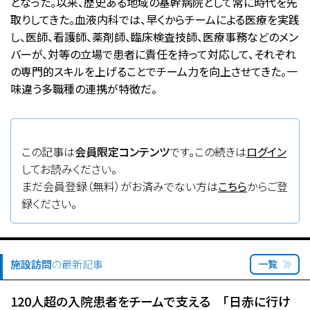
となった。以来、歴史ある地域の基幹病院として常に時代を先
取りしてきた。血液内科では、早くからチームによる医療を実践
し、医師、看護師、薬剤師、臨床検査技師、医療事務などのメン
バーが、対等の立場で患者に責任を持って対応して、それぞれ
の専門的スキルを上げることでチーム力を向上させてきた。一
味違う多職種の連携が特徴だ。
この記事は
会員限定コンテンツ
です。この続きは
ログイン
してお読みください。
まだ会員登録（無料）がお済みでない方は
こちら
からご登
録ください。
施設訪問
の最新記事
一覧
120人超の入院患者をチームで支える 「日赤に行け