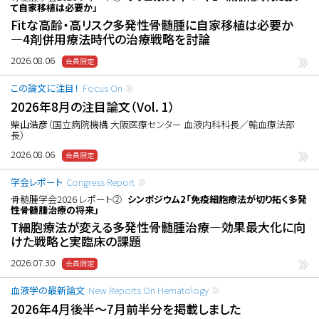
て自家移植は必要か」
Fitな高齢・高リスク多発性骨髄腫に自家移植は必要か
―4剤併用療法時代の治療戦略を討論
2026.08.06
この論文に注目！
Focus On
2026年8月の注目論文（Vol. 1）
柴山浩彦
（国立病院機構 大阪医療センター 血液内科科長／輸血療法部
長）
2026.08.06
学会レポート
Congress Report
骨髄腫学会2026 レポート②
シンポジウム2「免疫細胞療法が切り拓く多発
性骨髄腫治療の将来」
T細胞療法が変える多発性骨髄腫治療―効果最大化に向
けた戦略と実臨床の課題
2026.07.30
血液学の最新論文
New Reports On Hematology
2026年4月後半〜7月前半分を掲載しました