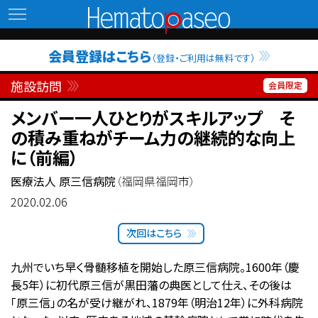
Hematopaseo
会員登録はこちら
（登録・ご利用は無料です）
施設訪問
メンバー一人ひとりがスキルアップ そ
の積み重ねがチーム力の継続的な向上
に（前編）
医療法人 原三信病院
（福岡県福岡市）
2020.02.06
次回はこちら
九州でいち早く骨髄移植を開始した原三信病院。1600年（慶
長5年）に初代原三信が黒田藩の典医として仕え、その後は
「原三信」の名が受け継がれ、1879年（明治12年）に外科病院