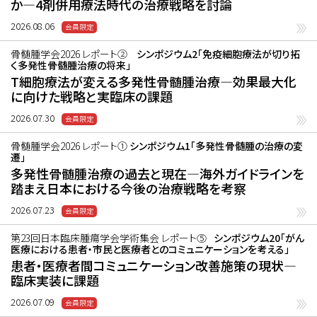
か―4剤併用療法時代の治療戦略を討論
2026.08.06
骨髄腫学会2026 レポート②
シンポジウム2「免疫細胞療法が切り拓
く多発性骨髄腫治療の将来」
T細胞療法が変える多発性骨髄腫治療―効果最大化
に向けた戦略と実臨床の課題
2026.07.30
骨髄腫学会2026 レポート①
シンポジウム1「多発性骨髄腫の治療の変
遷」
多発性骨髄腫治療の過去と現在―海外ガイドラインを
踏まえ日本における今後の治療戦略を考察
2026.07.23
第23回日本臨床腫瘍学会学術集会 レポート⑤
シンポジウム20「がん
医療における患者・市民と医療者とのコミュニケーションを考える」
患者・医療者間コミュニケーション改善施策の現状―
臨床実装に課題
2026.07.09