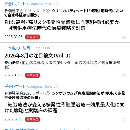
学会レポート
Congress Report
骨髄腫学会2026 レポート③
クリニカルディベート1「4剤併用時代におい
て自家移植は必要か」
Fitな高齢・高リスク多発性骨髄腫に自家移植は必要か
―4剤併用療法時代の治療戦略を討論
2026.08.06
この論文に注目！
Focus On
2026年8月の注目論文（Vol. 1）
柴山浩彦
（国立病院機構 大阪医療センター 血液内科科長／輸血療法部
長）
2026.08.06
学会レポート
Congress Report
骨髄腫学会2026 レポート②
シンポジウム2「免疫細胞療法が切り拓く多発
性骨髄腫治療の将来」
T細胞療法が変える多発性骨髄腫治療―効果最大化に向
けた戦略と実臨床の課題
2026.07.30