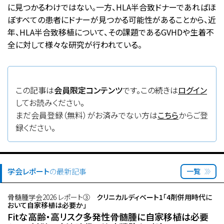
に見つかるわけではない。一方、HLA半合致ドナーであればほ
ぼすべての患者にドナーが見つかる可能性があることから、近
年、HLA半合致移植について、その課題であるGVHDや生着不
全に対して様々な研究が行われている。
この記事は
会員限定コンテンツ
です。この続きは
ログイン
してお読みください。
まだ会員登録（無料）がお済みでない方は
こちら
からご登
録ください。
学会レポート
の最新記事
一覧
骨髄腫学会2026 レポート③
クリニカルディベート1「4剤併用時代に
おいて自家移植は必要か」
Fitな高齢・高リスク多発性骨髄腫に自家移植は必要