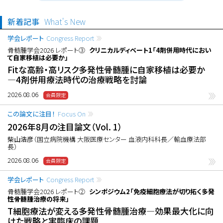
新着記事
What's New
学会レポート
Congress Report
骨髄腫学会2026 レポート③
クリニカルディベート1「4剤併用時代におい
て自家移植は必要か」
Fitな高齢・高リスク多発性骨髄腫に自家移植は必要か
―4剤併用療法時代の治療戦略を討論
2026.08.06
この論文に注目！
Focus On
2026年8月の注目論文（Vol. 1）
柴山浩彦
（国立病院機構 大阪医療センター 血液内科科長／輸血療法部
長）
2026.08.06
学会レポート
Congress Report
骨髄腫学会2026 レポート②
シンポジウム2「免疫細胞療法が切り拓く多発
性骨髄腫治療の将来」
T細胞療法が変える多発性骨髄腫治療―効果最大化に向
けた戦略と実臨床の課題