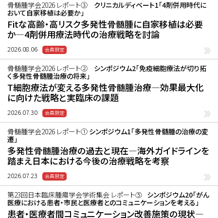
骨髄腫学会2026 レポート③
クリニカルディベート1「4剤併用時代に
おいて自家移植は必要か」
Fitな高齢・高リスク多発性骨髄腫に自家移植は必要
か―4剤併用療法時代の治療戦略を討論
2026.08.06
骨髄腫学会2026 レポート②
シンポジウム2「免疫細胞療法が切り拓
く多発性骨髄腫治療の将来」
T細胞療法が変える多発性骨髄腫治療―効果最大化
に向けた戦略と実臨床の課題
2026.07.30
骨髄腫学会2026 レポート①
シンポジウム1「多発性骨髄腫の治療の変
遷」
多発性骨髄腫治療の過去と現在―海外ガイドラインを
踏まえ日本における今後の治療戦略を考察
2026.07.23
第23回日本臨床腫瘍学会学術集会 レポート⑤
シンポジウム20「がん
医療における患者・市民と医療者とのコミュニケーションを考える」
患者・医療者間コミュニケーション改善施策の現状―