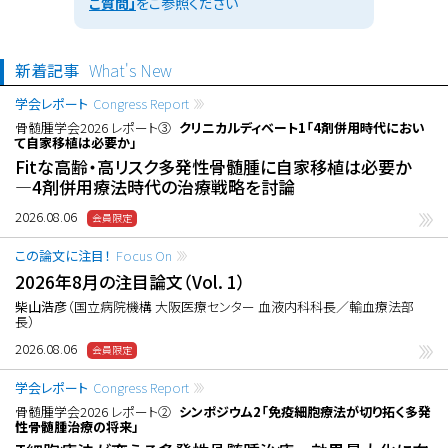
ご質問」
をご参照ください
新着記事
What's New
学会レポート
Congress Report
骨髄腫学会2026 レポート③
クリニカルディベート1「4剤併用時代におい
て自家移植は必要か」
Fitな高齢・高リスク多発性骨髄腫に自家移植は必要か
―4剤併用療法時代の治療戦略を討論
2026.08.06
この論文に注目！
Focus On
2026年8月の注目論文（Vol. 1）
柴山浩彦
（国立病院機構 大阪医療センター 血液内科科長／輸血療法部
長）
2026.08.06
学会レポート
Congress Report
骨髄腫学会2026 レポート②
シンポジウム2「免疫細胞療法が切り拓く多発
性骨髄腫治療の将来」