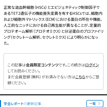
正常な造血幹細胞（HSCs）とエピジェネティック制御因子で
あるTET2遺伝子の機能喪失変異を有するHSCsでは、細胞内
および細胞外マトリックス（ECM）における蛋白の所在や機能、
人工的なニッチにおける自己再生能が異なることが、定量的
プロテオーム解析（プロテオミクス）と分泌蛋白のプロファイリ
ング（セクレトーム解析、セクレトミクス）により明らかになっ
た。
この記事は
会員限定コンテンツ
です。この続きは
ログイン
してお読みください。
まだ会員登録（無料）がお済みでない方は
こちら
からご登
録ください。
学会レポート
の最新記事
一覧