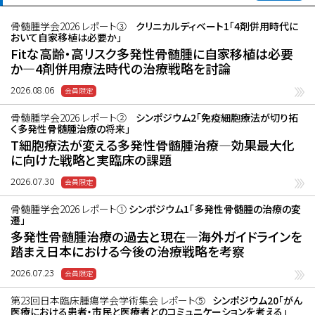
骨髄腫学会2026 レポート③
クリニカルディベート1「4剤併用時代に
おいて自家移植は必要か」
Fitな高齢・高リスク多発性骨髄腫に自家移植は必要
か―4剤併用療法時代の治療戦略を討論
2026.08.06
骨髄腫学会2026 レポート②
シンポジウム2「免疫細胞療法が切り拓
く多発性骨髄腫治療の将来」
T細胞療法が変える多発性骨髄腫治療―効果最大化
に向けた戦略と実臨床の課題
2026.07.30
骨髄腫学会2026 レポート①
シンポジウム1「多発性骨髄腫の治療の変
遷」
多発性骨髄腫治療の過去と現在―海外ガイドラインを
踏まえ日本における今後の治療戦略を考察
2026.07.23
第23回日本臨床腫瘍学会学術集会 レポート⑤
シンポジウム20「がん
医療における患者・市民と医療者とのコミュニケーションを考える」