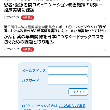
患者・医療者間コミュニケーション改善施策の現状―
臨床実装に課題
2026.07.09
第23回日本臨床腫瘍学会学術集会 レポート④
シンポジウム11「我が
国における次世代がん新薬開発実践に向けての応用実装化と可能性」
がん新薬の早期開発を日本につなぐ―ドラッグロスを
防ぐための課題と取り組み
2026.07.02
メールアドレス
パスワード
ログイン
ログインできない場合は、
こちらの「よくある