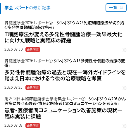
学会レポート
の最新記事
一覧
骨髄腫学会2026 レポート②
シンポジウム2「免疫細胞療法が切り拓
く多発性骨髄腫治療の将来」
T細胞療法が変える多発性骨髄腫治療―効果最大化
に向けた戦略と実臨床の課題
2026.07.30
骨髄腫学会2026 レポート①
シンポジウム1「多発性骨髄腫の治療の変
遷」
多発性骨髄腫治療の過去と現在―海外ガイドラインを
踏まえ日本における今後の治療戦略を考察
2026.07.23
第23回日本臨床腫瘍学会学術集会 レポート⑤
シンポジウム20「がん
医療における患者・市民と医療者とのコミュニケーションを考える」
患者・医療者間コミュニケーション改善施策の現状―
臨床実装に課題
2026.07.09