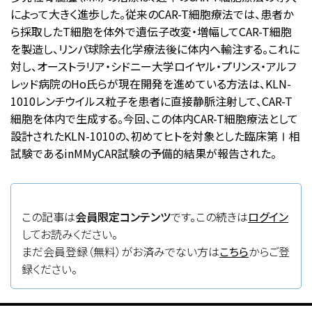
によって大きく進歩した。従来のCAR-T細胞療法では、患者か
ら採取したT細胞を体外で遺伝子改変・増幅してCAR-T細胞
を製造し、リンパ球除去化学療法後に体内へ輸注する。これに
対し、オーストラリア・シドニー大学ロイヤル・プリンス・アルフ
レッド病院のHo氏らが現在開発を進めている方法は、KLN-
1010レンチウイルス粒子を患者に直接静脈注射して、CAR-T
細胞を体内で生成する。今回、この体内CAR-T細胞療法として
設計されたKLN-1010の、初めてヒトを対象とした臨床第Ⅰ相
試験であるinMMyCAR試験の予備的結果が報告された。
この記事は
会員限定コンテンツ
です。この続きは
ログイン
してお読みください。
まだ会員登録（無料）がお済みでない方は
こちら
からご登
録ください。