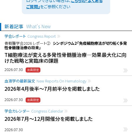
ログインできない場合は、
こちらの「よくある
ご質問」
をご参照ください
新着記事
What's New
学会レポート
Congress Report
骨髄腫学会2026 レポート②
シンポジウム2「免疫細胞療法が切り拓く多発
性骨髄腫治療の将来」
T細胞療法が変える多発性骨髄腫治療―効果最大化に向
けた戦略と実臨床の課題
2026.07.30
血液学の最新論文
New Reports On Hematology
2026年4月後半〜7月前半分を掲載しました
2026.07.30
学会カレンダー
Congress Calendar
2026年7月〜12月開催分を掲載しました
2026.07.30