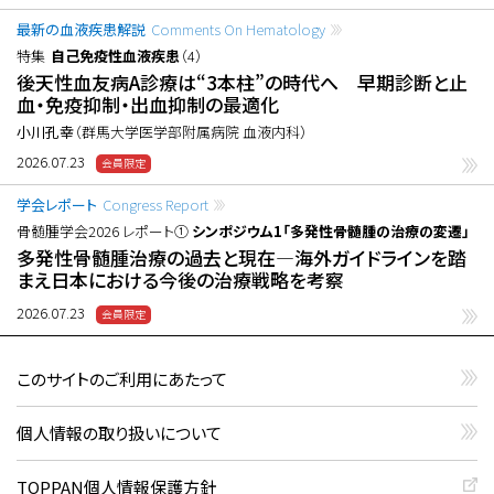
最新の血液疾患解説
Comments On Hematology
特集
自己免疫性血液疾患
（4）
後天性血友病A診療は“3本柱”の時代へ 早期診断と止
血・免疫抑制・出血抑制の最適化
小川孔幸
（群馬大学医学部附属病院 血液内科）
2026.07.23
学会レポート
Congress Report
骨髄腫学会2026 レポート①
シンポジウム1「多発性骨髄腫の治療の変遷」
多発性骨髄腫治療の過去と現在―海外ガイドラインを踏
まえ日本における今後の治療戦略を考察
2026.07.23
このサイトのご利用にあたって
個人情報の取り扱いについて
TOPPAN個人情報保護方針