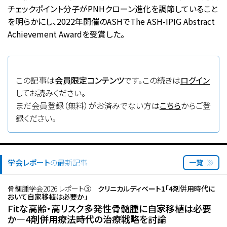
チェックポイント分子がPNHクローン進化を調節していること
を明らかにし、2022年開催のASHでThe ASH-IPIG Abstract
Achievement Awardを受賞した。
この記事は
会員限定コンテンツ
です。この続きは
ログイン
してお読みください。
まだ会員登録（無料）がお済みでない方は
こちら
からご登
録ください。
学会レポート
の最新記事
一覧
骨髄腫学会2026 レポート③
クリニカルディベート1「4剤併用時代に
おいて自家移植は必要か」
Fitな高齢・高リスク多発性骨髄腫に自家移植は必要
か―4剤併用療法時代の治療戦略を討論