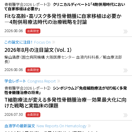
骨髄腫学会2026 レポート③
クリニカルディベート1「4剤併用時代におい
て自家移植は必要か」
Fitな高齢・高リスク多発性骨髄腫に自家移植は必要か
―4剤併用療法時代の治療戦略を討論
2026.08.06
この論文に注目！
Focus On
2026年8月の注目論文（Vol. 1）
柴山浩彦
（国立病院機構 大阪医療センター 血液内科科長／輸血療法部
長）
2026.08.06
学会レポート
Congress Report
骨髄腫学会2026 レポート②
シンポジウム2「免疫細胞療法が切り拓く多発
性骨髄腫治療の将来」
T細胞療法が変える多発性骨髄腫治療―効果最大化に向
けた戦略と実臨床の課題
2026.07.30
血液学の最新論文
New Reports On Hematology