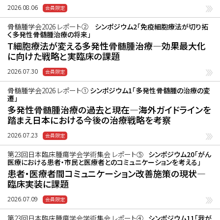
2026.08.06
骨髄腫学会2026 レポート②
シンポジウム2「免疫細胞療法が切り拓
く多発性骨髄腫治療の将来」
T細胞療法が変える多発性骨髄腫治療―効果最大化
に向けた戦略と実臨床の課題
2026.07.30
骨髄腫学会2026 レポート①
シンポジウム1「多発性骨髄腫の治療の変
遷」
多発性骨髄腫治療の過去と現在―海外ガイドラインを
踏まえ日本における今後の治療戦略を考察
2026.07.23
第23回日本臨床腫瘍学会学術集会 レポート⑤
シンポジウム20「がん
医療における患者・市民と医療者とのコミュニケーションを考える」
患者・医療者間コミュニケーション改善施策の現状―
臨床実装に課題
2026.07.09
第23回日本臨床腫瘍学会学術集会 レポート④
シンポジウム11「我が