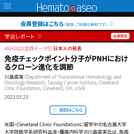
Hematopaseo
会員登録はこちら
（登録・ご利用は無料です）
学会レポート
ASH2022注目テーマ⑪
日本人の発表
免疫チェックポイント分子がPNHにおけ
るクローン進化を調節
川島直実
（Department of Translational Hematology and
Oncology Research, Taussig Cancer Institute, Cleveland
Clinic Foundation, Cleveland, OH, USA）
2023.03.23
前回はこちら
米国・Cleveland Clinic Foundationに留学中の名古屋大学
大学院医学系研究科血液・腫瘍内科学の川島直実氏は、免疫