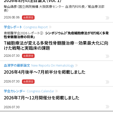
2026年8月の注目論文（Vol. 1）
柴山浩彦
（国立病院機構 大阪医療センター 血液内科科長／輸血療法部
長）
2026.08.06
学会レポート
Congress Report
骨髄腫学会2026 レポート②
シンポジウム2「免疫細胞療法が切り拓く多発
性骨髄腫治療の将来」
T細胞療法が変える多発性骨髄腫治療―効果最大化に向
けた戦略と実臨床の課題
2026.07.30
血液学の最新論文
New Reports On Hematology
2026年4月後半〜7月前半分を掲載しました
2026.07.30
学会カレンダー
Congress Calendar
2026年7月〜12月開催分を掲載しました
2026.07.30