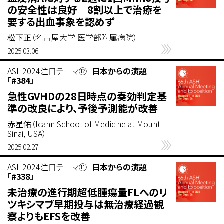
の安全性は良好 8割以上で治療を
要する出血事象を認めず
松下正
（名古屋大学 医学部附属病院）
2025.03.06
ASH2024注目テーマ⑫
日本からの演題
「#384」
急性GVHDの28日時点の奏効判定基
準の改良により、予後予測能が改善
赤星佑
（Icahn School of Medicine at Mount
Sinai, USA）
2025.02.27
ASH2024注目テーマ⑪
日本からの演題
「#338」
未治療の進行期超低腫瘍量FLへのリ
ツキシマブ早期投与は無治療経過観
察よりもEFSを改善