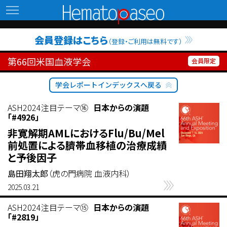
Hematopaseo
会員登録はこちら
（登録・ご利用は無料です）
第66回米国血液学会
学会レポートインデックスへ戻る
ASH2024注目テーマ⑯
日本からの演題
「#4926」
非寛解期AMLにおけるFlu/Bu/Mel
前処置による臍帯血移植の治療成績
と予後因子
島田翔太郎
（虎の門病院 血液内科）
2025.03.21
ASH2024注目テーマ⑮
日本からの演題
「#2819」