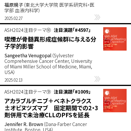
福原規子
（東北大学大学院 医学系研究科・医
学部 血液内科学）
2025.02.27
ASH2024注目テーマ⑩
注目演題「#4597」
喫煙が骨髄異形成症候群に与える分
子学的影響
Sangeetha Venugopal
（Sylvester
Comprehensive Cancer Center, University
of Miami Miller School of Medicine, Miami,
USA）
2025.02.13
ASH2024注目テーマ⑨
注目演題「#1009」
アカラブルチニブ＋ベネトクラクス
±オビヌツズマブ 固定期間での2・3
剤併用で未治療CLLのPFSを延長
Jennifer R. Brown
（Dana-Farber Cancer
Institute, Boston, USA）