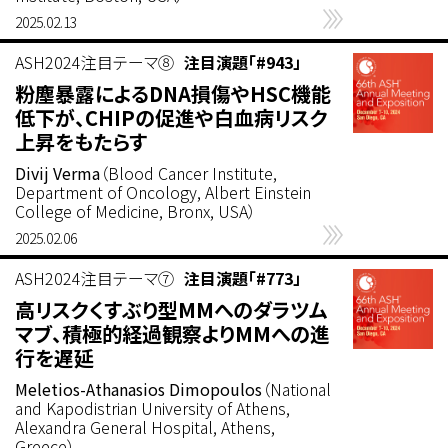
2025.02.13
ASH2024注目テーマ⑧
注目演題「#943」
粉塵暴露によるDNA損傷やHSC機能
低下が、CHIPの促進や白血病リスク
上昇をもたらす
Divij Verma
（Blood Cancer Institute,
Department of Oncology, Albert Einstein
College of Medicine, Bronx, USA）
2025.02.06
ASH2024注目テーマ⑦
注目演題「#773」
高リスクくすぶり型MMへのダラツム
マブ、積極的経過観察よりMMへの進
行を遅延
Meletios-Athanasios Dimopoulos
（National
and Kapodistrian University of Athens,
Alexandra General Hospital, Athens,
Greece）