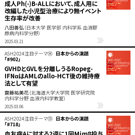
成人Ph(-)B-ALLにおいて、成人用に
改編した小児型治療により無イベント
生存率が改善
八田善弘
（日本大学 医学部 内科学系 血液膠
原病内科学分野）
2025.03.21
ASH2024注目テーマ⑭
日本からの演題
「#902」
GVHDとGVLを分離しうるRopeg-
IFNαはAMLのallo-HCT後の維持療
法として有望
齋藤祐美花
（北海道大学大学院 医学研究院
内科学分野 血液内科学教室）
2025.03.06
ASH2024注目テーマ⑬
日本からの演題
「#718」
血友病Aに対する2週に1回Mim8投与