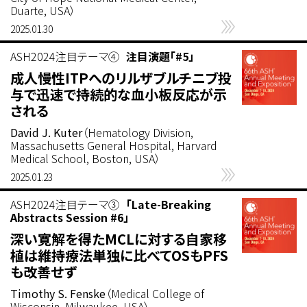
Duarte, USA）
2025.01.30
ASH2024注目テーマ④
注目演題「#5」
成人慢性ITPへのリルザブルチニブ投
与で迅速で持続的な血小板反応が示
される
David J. Kuter
（Hematology Division,
Massachusetts General Hospital, Harvard
Medical School, Boston, USA）
2025.01.23
ASH2024注目テーマ③
「Late-Breaking
Abstracts Session #6」
深い寛解を得たMCLに対する自家移
植は維持療法単独に比べてOSもPFS
も改善せず
Timothy S. Fenske
（Medical College of
Wisconsin, Milwaukee, USA）