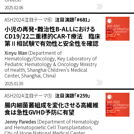
2025.02.06
ASH2024注目テーマ⑥
注目演題「#681」
小児の再発・難治性B-ALLにおける
CD19/22二重標的CAR-T療法 臨床
第Ⅱ相試験で有効性と安全性を確認
Xinyu Wan
（Department of
Hematology/Oncology, Key Laboratory of
Pediatric Hematology & Oncology Ministry
of Health, Shanghai Children’s Medical
Center, Shanghai, China）
2025.01.30
ASH2024注目テーマ⑤
注目演題「#259」
腸内細菌叢組成を変化させる高繊維
食は急性GVHD予防に有望
Jenny Paredes
（Department of Hematology
and Hematopoietic Cell Transplantation,
City of Hope National Medical Center,