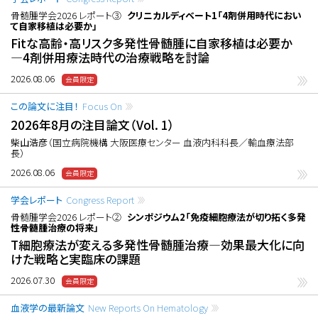
骨髄腫学会2026 レポート③
クリニカルディベート1「4剤併用時代におい
て自家移植は必要か」
Fitな高齢・高リスク多発性骨髄腫に自家移植は必要か
―4剤併用療法時代の治療戦略を討論
2026.08.06
この論文に注目！
Focus On
2026年8月の注目論文（Vol. 1）
柴山浩彦
（国立病院機構 大阪医療センター 血液内科科長／輸血療法部
長）
2026.08.06
学会レポート
Congress Report
骨髄腫学会2026 レポート②
シンポジウム2「免疫細胞療法が切り拓く多発
性骨髄腫治療の将来」
T細胞療法が変える多発性骨髄腫治療―効果最大化に向
けた戦略と実臨床の課題
2026.07.30
血液学の最新論文
New Reports On Hematology